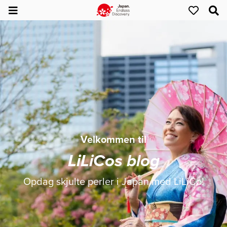
Velkommen til
LiLiCos blog
Opdag skjulte perler i Japan med LiLiCo!