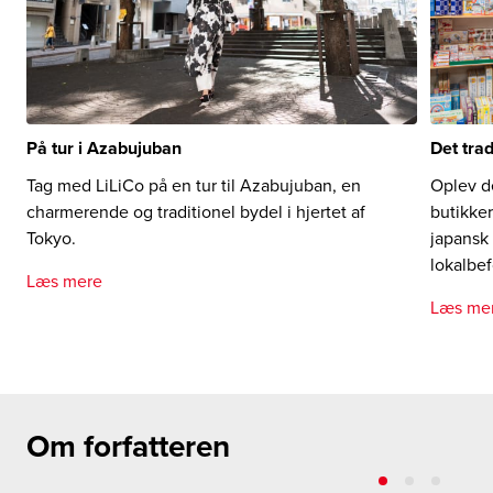
På tur i Azabujuban
Det trad
Tag med LiLiCo på en tur til Azabujuban, en
Oplev de
charmerende og traditionel bydel i hjertet af
butikker
Tokyo.
japansk 
lokalbe
Læs mere
Læs me
Om forfatteren