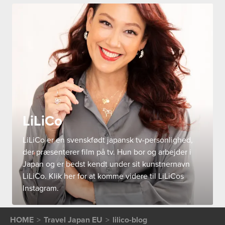
LiLiCo
LiLiCo er en svenskfødt japansk tv-personlighed,
der præsenterer film på tv. Hun bor og arbejder i
Japan og er bedst kendt under sit kunstnernavn
LiLiCo. Klik her for at komme videre til LiLiCos
Instagram.
HOME
Travel Japan EU
lilico-blog