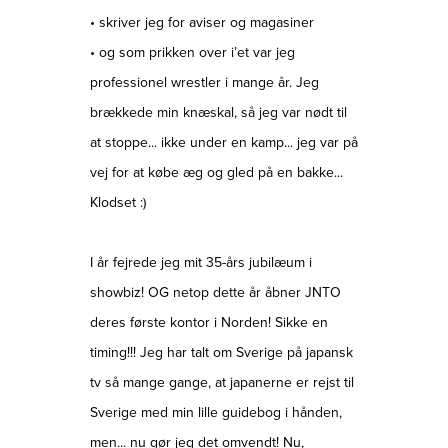
• skriver jeg for aviser og magasiner
• og som prikken over i’et var jeg
professionel wrestler i mange år. Jeg
brækkede min knæskal, så jeg var nødt til
at stoppe... ikke under en kamp... jeg var på
vej for at købe æg og gled på en bakke...
Klodset :)
I år fejrede jeg mit 35-års jubilæum i
showbiz! OG netop dette år åbner JNTO
deres første kontor i Norden! Sikke en
timing!!! Jeg har talt om Sverige på japansk
tv så mange gange, at japanerne er rejst til
Sverige med min lille guidebog i hånden,
men... nu gør jeg det omvendt! Nu,