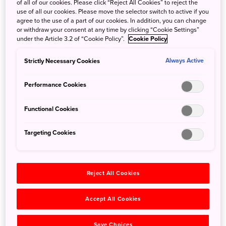
of all of our cookies. Please click “Reject All Cookies” to reject the
18. Min mor er fra Japan, og min far er
use of all our cookies. Please move the selector switch to active if you
agree to the use of a part of our cookies. In addition, you can change
svensk. Som barn elskede jeg, når der
or withdraw your consent at any time by clicking “Cookie Settings”
under the Article 3.2 of “Cookie Policy”.
Cookie Policy
hver måned blev leveret en stor pakke fra
Japan fra min mormor. Jeg vidste, at der
Strictly Necessary Cookies
Always Active
ville være mad til min mor, så hun ikke
skulle savne Japan, men jeg vidste også, at
Performance Cookies
der ville ligge idol-magasiner i pakken!
Functional Cookies
Selvom jeg ikke kunne tale eller læse
japansk, da jeg var lille, kunne jeg i det
Targeting Cookies
mindste se på billederne af de idoler, som
jeg beundrede.
Reject All Cookies
Jeg vil være en af dem!
Accept All Cookies
Jeg må til Japan!
Jeg vil blive en stjerne i Japan!
Save Choices