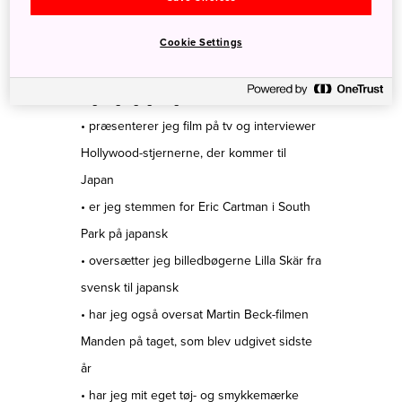
Cookie Settings
Sådan tænkte jeg... ja, meget barnligt på en
måde, men jeg havde mange drømme. Det
tog mig rigtig lang tid, men nu:
• præsenterer jeg film på tv og interviewer
Hollywood-stjernerne, der kommer til
Japan
• er jeg stemmen for Eric Cartman i South
Park på japansk
• oversætter jeg billedbøgerne Lilla Skär fra
svensk til japansk
• har jeg også oversat Martin Beck-filmen
Manden på taget, som blev udgivet sidste
år
• har jeg mit eget tøj- og smykkemærke