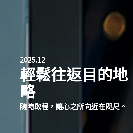
2025.12
輕鬆往返目的地
略
隨時啟程，讓心之所向近在咫尺。