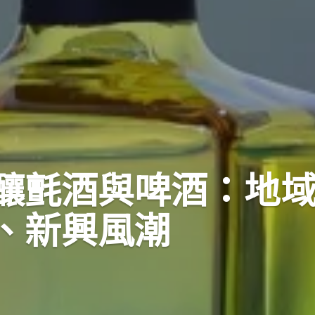
釀氈酒與啤酒：地
、新興風潮