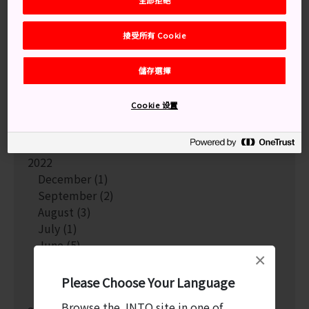
全部拒絕
January
(3)
2023
接受所有 Cookie
December
(1)
August
(3)
儲存選擇
May
(2)
April
(2)
Cookie 设置
March
(6)
February
(3)
January
(4)
2022
December
(1)
September
(2)
August
(3)
July
(1)
June
(5)
×
May
(1)
March
(5)
Please Choose Your Language
January
(4)
Browse the JNTO site in one of