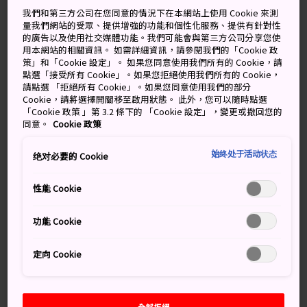
Notice of Proposal Competition PDF
我們和第三方公司在您同意的情況下在本網站上使用 Cookie 來測
量我們網站的受眾、提供增強的功能和個性化服務、提供有針對性
的廣告以及使用社交媒體功能。我們可能會與第三方公司分享您使
Feb. 22, 2019
用本網站的相關資訊。 如需詳細資訊，請參閱我們的「Cookie 政
策」和「Cookie 設定」。 如果您同意使用我們所有的 Cookie，請
點選「接受所有 Cookie」。如果您拒絕使用我們所有的 Cookie，
請點選 「拒絕所有 Cookie」。如果您同意使用我們的部分
Archives
Cookie，請將選擇開關移至啟用狀態。 此外，您可以隨時點選
「Cookie 政策 」第 3.2 條下的 「Cookie 設定」，變更或撤回您的
2026
同意。
Cookie 政策
February
(6)
2025
始终处于活动状态
绝对必要的 Cookie
December
(3)
June
(2)
性能 Cookie
May
(4)
April
(1)
功能 Cookie
January
(4)
2024
定向 Cookie
December
(1)
March
(4)
February
(4)