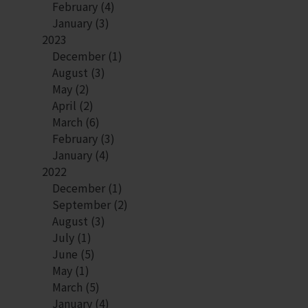
February
(4)
January
(3)
2023
December
(1)
August
(3)
May
(2)
April
(2)
March
(6)
February
(3)
January
(4)
2022
December
(1)
September
(2)
August
(3)
July
(1)
June
(5)
May
(1)
March
(5)
January
(4)