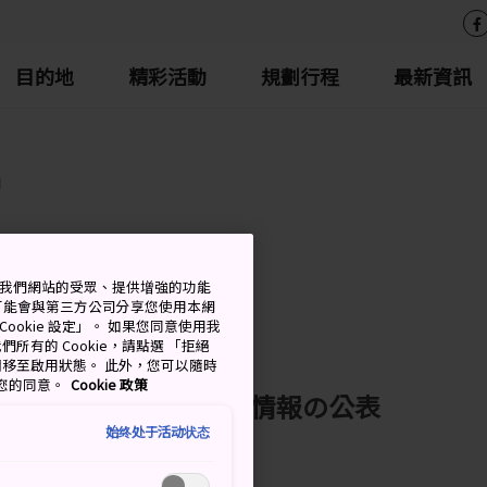
目的地
精彩活動
規劃行程
最新資訊
n
測量我們網站的受眾、提供增強的功能
可能會與第三方公司分享您使用本網
ookie 設定」。 如果您同意使用我
們所有的 Cookie，請點選 「拒絕
擇開關移至啟用狀態。 此外，您可以隨時
撤回您的同意。
Cookie 政策
認する公募の実施予定情報の公表
始终处于活动状态