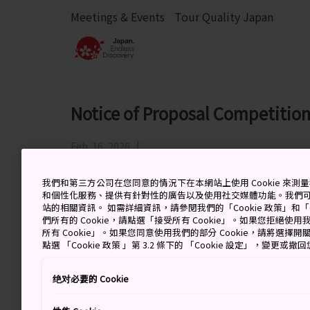
Meetings & Events
Tour Quality Japan
Notice of Proposal Competitio
Feb. 16, 2026
我們和第三方公司在您同意的情況下在本網站上使用 Cookie 來
和個性化服務、提供有針對性的廣告以及使用社交媒體功能。我們
站的相關資訊。 如需詳細資訊，請參閱我們的「Cookie 政策」和「C
們所有的 Cookie，請點選「接受所有 Cookie」。如果您拒絕使用我
所有 Cookie」。如果您同意使用我們的部分 Cookie，請將選
點選 「Cookie 政策 」第 3.2 條下的 「Cookie 設定」，變更或
企画競争及び参加者の有無を確
绝对必要的 Cookie
Feb. 16, 2026