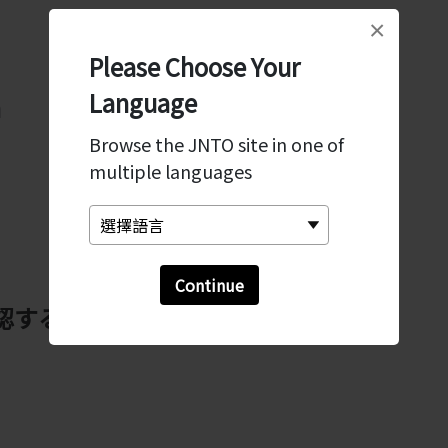
×
Please Choose Your
Language
n
Browse the JNTO site in one of
multiple languages
Continue
認する公募の実施予定情報の公表