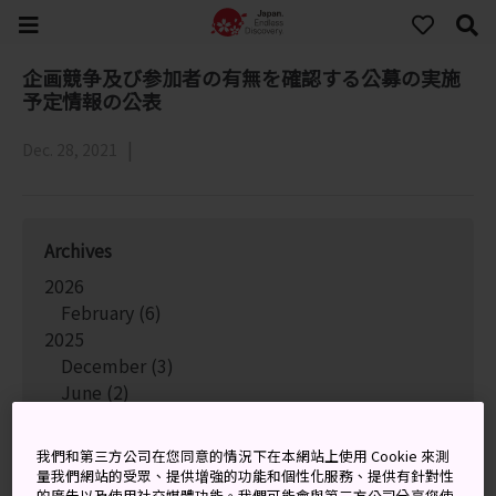
企画競争及び参加者の有無を確認する公募の実施
予定情報の公表
Dec. 28, 2021
Archives
2026
February
(6)
2025
December
(3)
June
(2)
May
(4)
April
(1)
我們和第三方公司在您同意的情況下在本網站上使用 Cookie 來測
January
(4)
量我們網站的受眾、提供增強的功能和個性化服務、提供有針對性
的廣告以及使用社交媒體功能。我們可能會與第三方公司分享您使