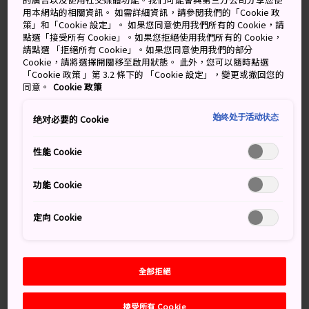
2024
用本網站的相關資訊。 如需詳細資訊，請參閱我們的「Cookie 政
December
(1)
策」和「Cookie 設定」。 如果您同意使用我們所有的 Cookie，請
March
(4)
點選「接受所有 Cookie」。如果您拒絕使用我們所有的 Cookie，
請點選 「拒絕所有 Cookie」。如果您同意使用我們的部分
February
(4)
Cookie，請將選擇開關移至啟用狀態。 此外，您可以隨時點選
January
(3)
「Cookie 政策 」第 3.2 條下的 「Cookie 設定」，變更或撤回您的
2023
同意。
Cookie 政策
December
(1)
August
(3)
始终处于活动状态
绝对必要的 Cookie
May
(2)
April
(2)
性能 Cookie
March
(6)
February
(3)
功能 Cookie
January
(4)
2022
定向 Cookie
December
(1)
September
(2)
August
(3)
全部拒絕
July
(1)
June
(5)
接受所有 Cookie