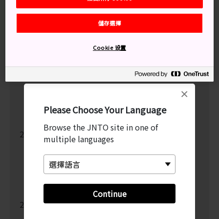
May
(1)
March
(5)
儲存選擇
January
(4)
2021
Cookie 设置
December
(1)
September
(4)
August
(2)
July
(1)
×
May
(2)
Please Choose Your Language
April
(1)
January
(4)
Browse the JNTO site in one of
2020
multiple languages
December
(6)
July
(2)
March
(4)
February
(2)
January
(8)
Continue
2019
December
(2)