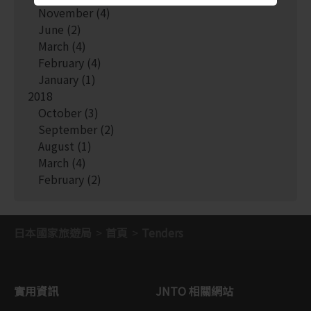
November
(4)
June
(2)
March
(4)
February
(4)
January
(1)
2018
October
(3)
September
(2)
August
(1)
March
(4)
February
(2)
日本國家旅遊局
首頁
Tenders
實用資訊
JNTO 相關網站