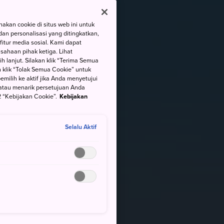
kan cookie di situs web ini untuk
an personalisasi yang ditingkatkan,
itur media sosial. Kami dapat
ahaan pihak ketiga. Lihat
h lanjut. Silakan klik “Terima Semua
 klik “Tolak Semua Cookie” untuk
ilih ke aktif jika Anda menyetujui
atau menarik persetujuan Anda
 “Kebijakan Cookie”.
Kebijakan
Selalu Aktif