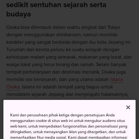
sedikit sentuhan sejarah serta
budaya
Osaka bisa ditempuh dalam waktu singkat dari Tokyo
dengan menggunakan shinkansen, namun memiliki
karakter yang sangat berbeda dengan ibu kota Jepang ini.
Turunlah dari kereta peluru ke suatu wilayah dengan
kehidupan malam yang semarak, makanan yang lezat, dan
warga lokal yang terus terang dan ramah. Selain banyak
tempat perbelanjaan dan destinasi menarik, Osaka juga
memiliki sisi bersejarah, dan yang utama adalah
Istana
Osaka
. Istana ini adalah tempat yang bagus untuk
mendalami sejarah Jepang dan menjelajahi halamannya,
terutama selama musim bunga sakura pada bulan April
ketika bunga sakura mekar dan biasanya cuacanya paling
Kami dan perusahaan pihak ketiga dengan persetujuan Anda
baik.
menggunakan cookie di situs web ini untuk mengukur audiens situs
web kami, untuk menyediakan fungsionalitas dan personalisasi yang
ditingkatkan, untuk menayangkan iklan yang ditargetkan, dan untuk
Menuju lokasi
memanfaatkan fitur media sosial. Kami dapat membagikan informasi