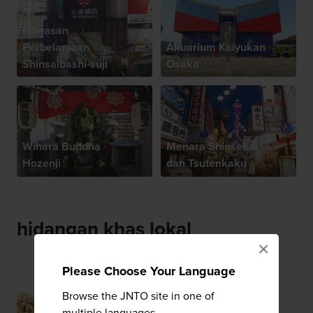
Kawasan
Perbelanjaan
Akuarium Kaiyukan
Shinsaibashi-suji
Osaka
Wihara Buddha
Menara Shinsekai
Hozenji
dan Tsutenkaku
hidangan khas lokal
×
Please Choose Your Language
Iwa Okoshi
Browse the JNTO site in one of
multiple languages