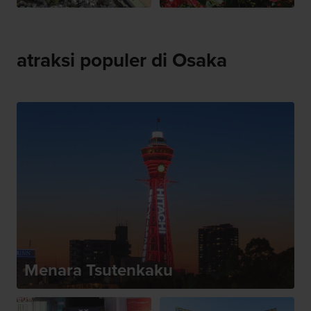
atraksi populer di Osaka
Menara Tsutenkaku