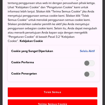
tentang penggunaan situs web ini dengan perusahaan pihak ketiga.
Lihat “Kebijakan Cookie” dan “Pengaturan Cookie” kami untuk
Dari Tokyo, naiklah Shinkansen Tokaido-Sanyo ke Stasiun
informasi lebih lanjut. Silakan klik “Terima Semua Cookie” jika Anda
Shin-Osaka. Perjalanannya memerlukan waktu sekitar dua
menyetujui penggunaan semua cookie kami. Silakan klik “Tolak
Semua Cookie” untuk menolak penggunaan semua cookie kami.
setengah jam. Dari Stasiun Shin-Osaka, berpindahlah ke
Silakan pindahkan sakelar pemilih ke aktif jika Anda menyetujui
jalur lokal JR menuju Stasiun Osaka. Dari Bandara
penggunaan sebagian cookie kami. Selain itu, Anda dapat mengubah
Internasional Kansai (KIX), naiklah Nankai atau jalur-jalur
atau menarik persetujuan Anda kapan saja dengan mengeklik
“Pengaturan Cookie” di bawah Pasal 3.2 “Kebijakan
JR menuju Stasiun Tennoji atau Namba.
Cookie”.
Kebijakan Cookie
tampilkan detail selengkapnya
Cookie yang Sangat Diperlukan
Selalu Aktif
Cookie Performa
jangan lewatkan
Cookie Penargetan
ahaya-cahaya neon di Jembatan Dotombori dan
wilayah Minami di Osaka
Tolak Semua
Menjelajahi Taman Istana Osaka dan Taman
Memorial Expo, tempat Expo ‘70
Terima Semua Cookie