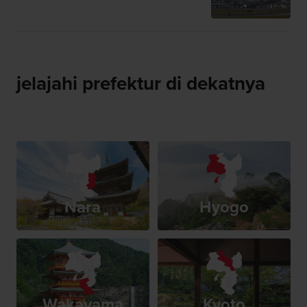
jelajahi prefektur di dekatnya
Nara
Hyogo
Wakayama
Kyoto