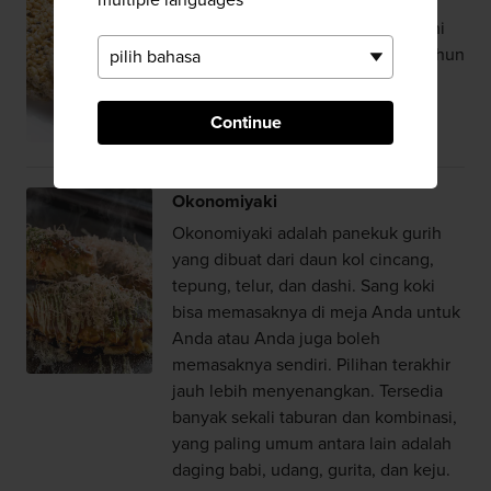
Iwa okoshi adalah makanan manis
yang terbuat dari milet. Makanan ini
sudah diproduksi di Osaka sejak tahun
1185. Anggap saja ini bar sereal
dengan sejarah panjang selama
Continue
delapan abad.
Okonomiyaki
Okonomiyaki adalah panekuk gurih
yang dibuat dari daun kol cincang,
tepung, telur, dan dashi. Sang koki
bisa memasaknya di meja Anda untuk
Anda atau Anda juga boleh
memasaknya sendiri. Pilihan terakhir
jauh lebih menyenangkan. Tersedia
banyak sekali taburan dan kombinasi,
yang paling umum antara lain adalah
daging babi, udang, gurita, dan keju.