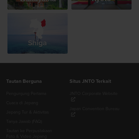
Shiga
Tautan Berguna
Situs JNTO Terkait
Pengunjung Pertama
JNTO Corporate Website
Cuaca di Jepang
Japan Convention Bureau
Jepang Tur & Aktivitas
Tanya Jawab (FAQ)
Tautan ke Perpustakaan
Foto & Video Jepang