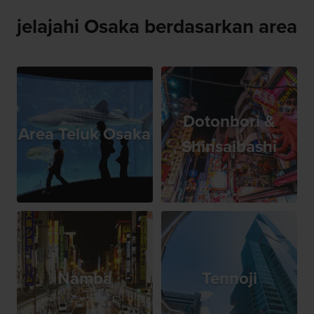
jelajahi Osaka berdasarkan area
Dotonbori &
Area Teluk Osaka
Shinsaibashi
Namba
Tennoji