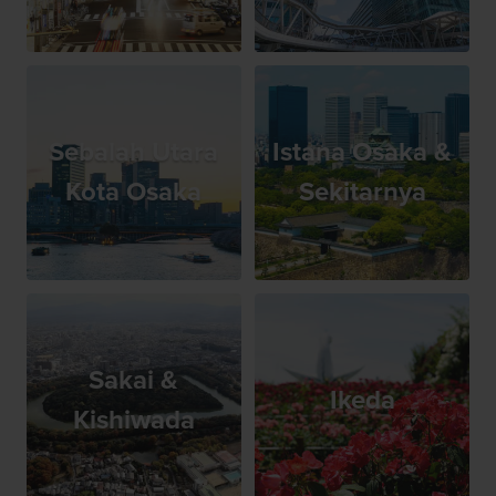
Sebalah Utara
Istana Osaka &
Kota Osaka
Sekitarnya
Sakai &
Ikeda
Kishiwada