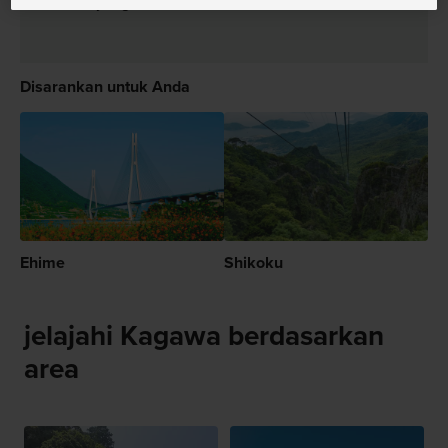
Wihara yang terkenal di Shikoku
Disarankan untuk Anda
Ehime
Shikoku
jelajahi Kagawa berdasarkan
area