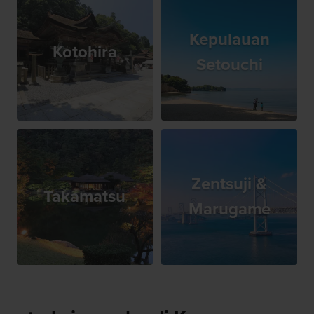
Kepulauan
Kotohira
Setouchi
Zentsuji &
Takamatsu
Marugame