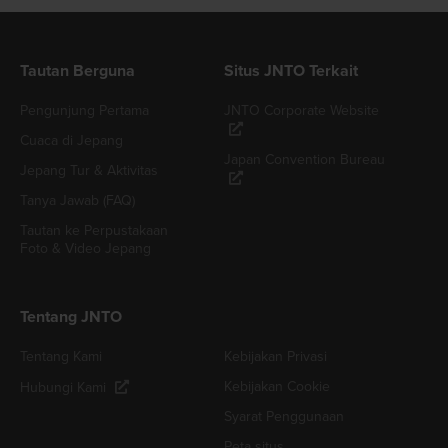
Tautan Berguna
Situs JNTO Terkait
Pengunjung Pertama
JNTO Corporate Website
Cuaca di Jepang
Japan Convention Bureau
Jepang Tur & Aktivitas
Tanya Jawab (FAQ)
Tautan ke Perpustakaan
Foto & Video Jepang
Tentang JNTO
Tentang Kami
Kebijakan Privasi
Kebijakan Cookie
Hubungi Kami
Syarat Penggunaan
Peta situs