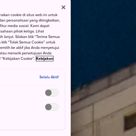
kan cookie di situs web ini untuk
an personalisasi yang ditingkatkan,
itur media sosial. Kami dapat
ahaan pihak ketiga. Lihat
h lanjut. Silakan klik “Terima Semua
 klik “Tolak Semua Cookie” untuk
ilih ke aktif jika Anda menyetujui
atau menarik persetujuan Anda
 “Kebijakan Cookie”.
Kebijakan
Selalu Aktif