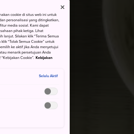
kan cookie di situs web ini untuk
an personalisasi yang ditingkatkan,
itur media sosial. Kami dapat
ahaan pihak ketiga. Lihat
h lanjut. Silakan klik “Terima Semua
 klik “Tolak Semua Cookie” untuk
ilih ke aktif jika Anda menyetujui
atau menarik persetujuan Anda
 “Kebijakan Cookie”.
Kebijakan
Selalu Aktif