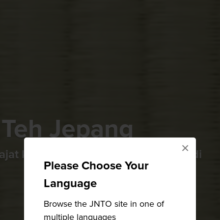
 Teh Jepang
×
ajat keramahtamahan Jepang menjadi
Please Choose Your
Language
Browse the JNTO site in one of
multiple languages