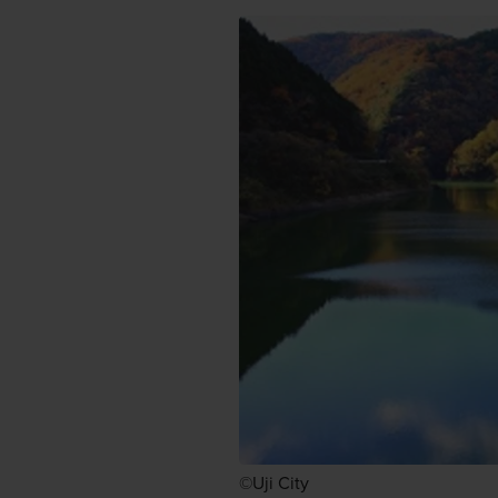
©Uji City