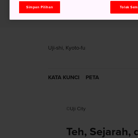
Simpan Pilihan
Tolak Se
Uji-shi, Kyoto-fu
KATA KUNCI
PETA
©Uji City
Teh, Sejarah,