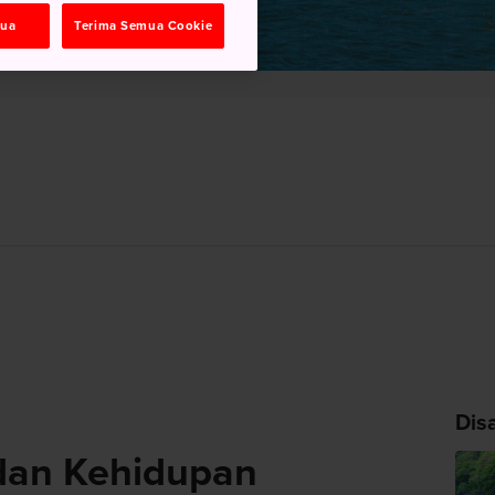
mua
Terima Semua Cookie
Dis
 dan Kehidupan