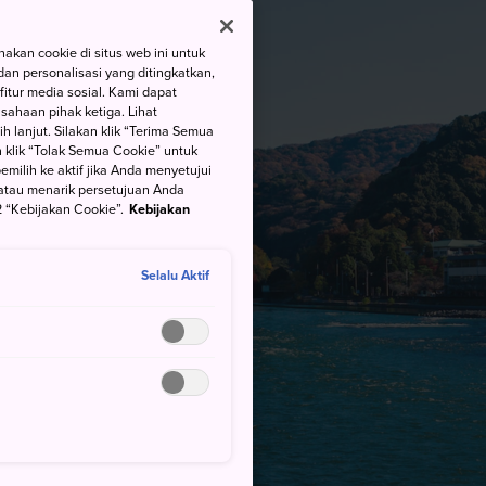
kan cookie di situs web ini untuk
an personalisasi yang ditingkatkan,
itur media sosial. Kami dapat
ahaan pihak ketiga. Lihat
h lanjut. Silakan klik “Terima Semua
 klik “Tolak Semua Cookie” untuk
ilih ke aktif jika Anda menyetujui
atau menarik persetujuan Anda
 “Kebijakan Cookie”.
Kebijakan
Selalu Aktif