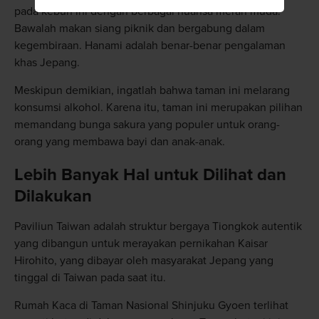
pada kebun ini dengan berbagai nuansa merah muda.
Bawalah makan siang piknik dan bergabung dalam
kegembiraan. Hanami adalah benar-benar pengalaman
khas Jepang.
Meskipun demikian, ingatlah bahwa taman ini melarang
konsumsi alkohol. Karena itu, taman ini merupakan pilihan
memandang bunga sakura yang populer untuk orang-
orang yang membawa bayi dan anak-anak.
Lebih Banyak Hal untuk Dilihat dan
Dilakukan
Paviliun Taiwan adalah struktur bergaya Tiongkok autentik
yang dibangun untuk merayakan pernikahan Kaisar
Hirohito, yang dibayar oleh masyarakat Jepang yang
tinggal di Taiwan pada saat itu.
Rumah Kaca di Taman Nasional Shinjuku Gyoen terlihat