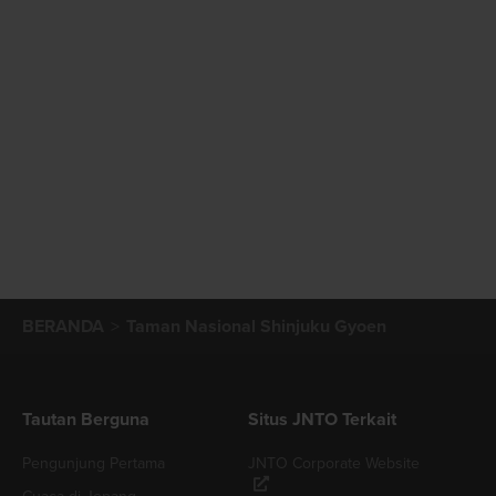
BERANDA
Taman Nasional Shinjuku Gyoen
Tautan Berguna
Situs JNTO Terkait
Pengunjung Pertama
JNTO Corporate Website