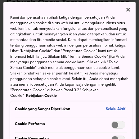
Sebuah Oasis Taman yang Luas
yang Dulu Dikhususkan untuk
Kami dan perusahaan pihak ketiga dengan persetujuan Anda
Keluarga Kerajaan
menggunakan cookie di situs web ini untuk mengukur audiens situs
web kami, untuk menyediakan fungsionalitas dan personalisasi yang
ditingkatkan, untuk menayangkan iklan yang ditargetkan, dan untuk
Taman Nasional Shinjuku Gyoen adalah tempat melarikan
memanfaatkan fitur media sosial. Kami dapat membagikan informasi
diri yang menyenangkan dan menyegarkan dari lanskap
tentang penggunaan situs web ini dengan perusahaan pihak ketiga.
Lihat “Kebijakan Cookie” dan “Pengaturan Cookie” kami untuk
kota beton Tokyo. Dulu merupakan wilayah penguasa
informasi lebih lanjut. Silakan klik “Terima Semua Cookie” jika Anda
feodal, taman ini kemudian menjadi kebun kekaisaran
menyetujui penggunaan semua cookie kami. Silakan klik “Tolak
untuk keluarga kekaisaran, bangsawan, dan tamu yang
Semua Cookie” untuk menolak penggunaan semua cookie kami.
Silakan pindahkan sakelar pemilih ke aktif jika Anda menyetujui
diundang. Meskipun
Taman Yoyogi
,
Istana Kekaisaran
,
penggunaan sebagian cookie kami. Selain itu, Anda dapat mengubah
dan beberapa wihara Buddha serta kuil Shinto
atau menarik persetujuan Anda kapan saja dengan mengeklik
menawarkan ruang hijau, tidak ada yang dapat
“Pengaturan Cookie” di bawah Pasal 3.2 “Kebijakan
Cookie”.
Kebijakan Cookie
menandingi Shinjuku Gyoen, yang mencakup 58 hektar
yang sangat luas dan terus menjadi salah satu tempat
Cookie yang Sangat Diperlukan
Selalu Aktif
terbaik untuk dikunjungi di Tokyo.
Cookie Performa
Cookie Penargetan