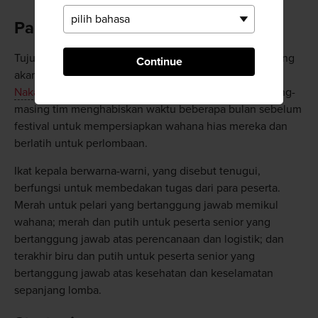
Para Tim
Tujuh tim akan berkompetisi di lomba ini, masing-masing
Continue
akan mewakili distrik bersejarah
Hakata
: Higashi,
Nakasu
, Nishi, Chiyo, Ebisu, Doi, dan Daikoku. Masing-
masing tim menghabiskan waktu beberapa bulan sebelum
festival untuk mempersiapkan wahana hias mereka dan
berlatih untuk perlombaan.
Ikat kepala berwarna-warni, yang disebut tenugui,
berfungsi untuk membedakan tugas dari para peserta.
Merah untuk pelari yang bertanggung jawab memikul
wahana; merah dan putih untuk peserta senior yang
bertanggung jawab atas perencanaan dan logistik; dan
terakhir biru dan putih untuk peserta senior yang
bertanggung jawab atas kesehatan dan keselamatan
sepanjang lomba.