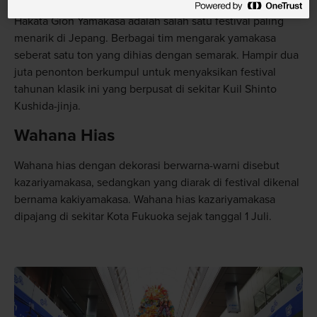
Hakata Gion Yamakasa adalah salah satu festival paling
menarik di Jepang. Berbagai tim mengarak yamakasa
seberat satu ton yang dihias dengan semarak. Hampir dua
juta penonton berkumpul untuk menyaksikan festival
tahunan klasik ini yang berpusat di sekitar Kuil Shinto
Kushida-jinja.
Wahana Hias
Wahana hias dengan dekorasi berwarna-warni disebut
kazariyamakasa, sedangkan yang diarak di festival dikenal
bernama kakiyamakasa. Wahana hias kazariyamakasa
dipajang di sekitar Kota Fukuoka sejak tanggal 1 Juli.