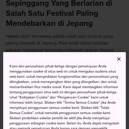
Sepinggang Yang Berlarian di
Salah Satu Festival Paling
Mendebarkan di Jepang
Hakata Gion Yamakasa adalah salah satu festival yang
paling menarik di Jepang. Para lelaki dalam balutan
pakaian tradisional berlomba melewati jalanan Hakata
sambil membawa yamakasa—wahana hias seberat satu ton
dengan dekorasi yang rumit. Jika Anda berada di sini pada
Kami dan perusahaan pihak ketiga dengan persetujuan Anda
pertengahan Juli, duduklah dan nikmati festival yang
menggunakan cookie di situs web ini untuk mengukur audiens situs
web kami, untuk menyediakan fungsionalitas dan personalisasi yang
penuh sejarah ini serta suasananya yang semarak
ditingkatkan, untuk menayangkan iklan yang ditargetkan, dan untuk
memanfaatkan fitur media sosial. Kami dapat membagikan informasi
tentang penggunaan situs web ini dengan perusahaan pihak ketiga.
Lihat “Kebijakan Cookie” dan “Pengaturan Cookie” kami untuk
informasi lebih lanjut. Silakan klik “Terima Semua Cookie” jika Anda
Jangan Lewatkan
menyetujui penggunaan semua cookie kami. Silakan klik “Tolak
Semua Cookie” untuk menolak penggunaan semua cookie kami.
Silakan pindahkan sakelar pemilih ke aktif jika Anda menyetujui
Pastikan Anda mendapat tempat strategis untuk
penggunaan sebagian cookie kami. Selain itu, Anda dapat mengubah
menonton festival ini
atau menarik persetujuan Anda kapan saja dengan mengeklik