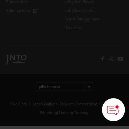
Tentang Kami
Kebijakan Privasi
Kebijakan Cookie
Hubungi Kami
Syarat Penggunaan
Peta situs
Hak Cipta © Japan National Tourism Organization. Semua Hak
Dilindungi Undang-Undang.