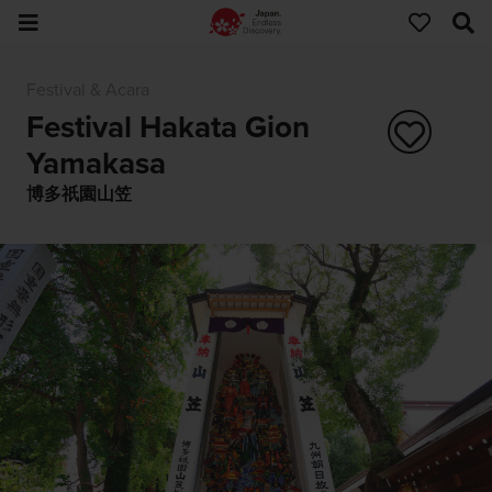
Festival & Acara
Festival Hakata Gion
Yamakasa
博多祇園山笠