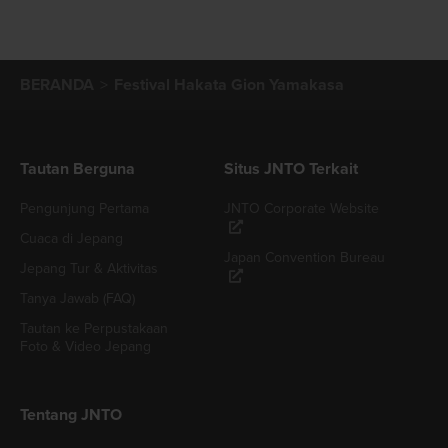
BERANDA
Festival Hakata Gion Yamakasa
Tautan Berguna
Situs JNTO Terkait
Pengunjung Pertama
JNTO Corporate Website
Cuaca di Jepang
Japan Convention Bureau
Jepang Tur & Aktivitas
Tanya Jawab (FAQ)
Tautan ke Perpustakaan
Foto & Video Jepang
Tentang JNTO