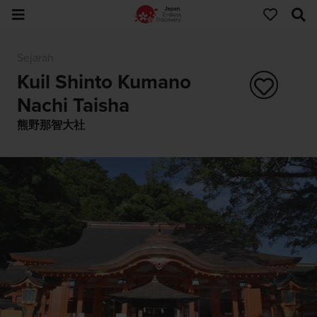
Sejarah
Kuil Shinto Kumano
Nachi Taisha
熊野那智大社