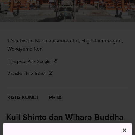
1 Nachisan, Nachikatsuura-cho, Higashimuro-gun,
Wakayama-ken
Lihat pada Peta Google
Dapatkan Info Transit
KATA KUNCI
PETA
Kuil Shinto dan Wihara Buddha
di Dekat Air Terjun Menawan