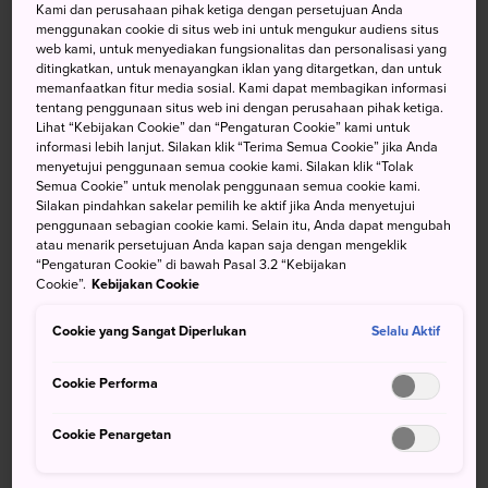
Kami dan perusahaan pihak ketiga dengan persetujuan Anda
Tinggi di
Gunung Nachi
, Kuil Agung Kumano Nachi
menggunakan cookie di situs web ini untuk mengukur audiens situs
Taisha yang berwarna oranye dan putih yang cerah
web kami, untuk menyediakan fungsionalitas dan personalisasi yang
ditingkatkan, untuk menayangkan iklan yang ditargetkan, dan untuk
mengabadikan 12 dewa Kumano dan dewa
Air Terjun
memanfaatkan fitur media sosial. Kami dapat membagikan informasi
Nachi
.
tentang penggunaan situs web ini dengan perusahaan pihak ketiga.
Lihat “Kebijakan Cookie” dan “Pengaturan Cookie” kami untuk
Salah satu kuil yang termasuk dalam Kumano Sanzan, kuil
informasi lebih lanjut. Silakan klik “Terima Semua Cookie” jika Anda
menyetujui penggunaan semua cookie kami. Silakan klik “Tolak
ini adalah tujuan utama perjalanan ziarah
Rute Ziarah
Semua Cookie” untuk menolak penggunaan semua cookie kami.
Kumano Kodo
yang bersejarah.
Silakan pindahkan sakelar pemilih ke aktif jika Anda menyetujui
penggunaan sebagian cookie kami. Selain itu, Anda dapat mengubah
atau menarik persetujuan Anda kapan saja dengan mengeklik
“Pengaturan Cookie” di bawah Pasal 3.2 “Kebijakan
Cookie”.
Kebijakan Cookie
Cookie yang Sangat Diperlukan
Selalu Aktif
Cookie Performa
Cookie Penargetan