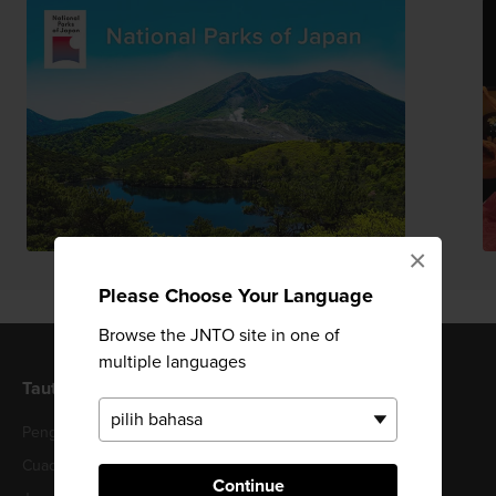
×
Please Choose Your Language
Browse the JNTO site in one of
multiple languages
Tautan Berguna
Situs JNTO Terkait
Pengunjung Pertama
JNTO Corporate Website
Cuaca di Jepang
Continue
Japan Convention Bureau