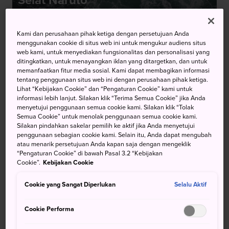
Selat Naruto
Kami dan perusahaan pihak ketiga dengan persetujuan Anda
menggunakan cookie di situs web ini untuk mengukur audiens situs
web kami, untuk menyediakan fungsionalitas dan personalisasi yang
ditingkatkan, untuk menayangkan iklan yang ditargetkan, dan untuk
Pesiar Es Apung di
Perahu Beralas
memanfaatkan fitur media sosial. Kami dapat membagikan informasi
Abashiri
Kaca di Teluk Kabira
tentang penggunaan situs web ini dengan perusahaan pihak ketiga.
Lihat “Kebijakan Cookie” dan “Pengaturan Cookie” kami untuk
informasi lebih lanjut. Silakan klik “Terima Semua Cookie” jika Anda
menyetujui penggunaan semua cookie kami. Silakan klik “Tolak
Semua Cookie” untuk menolak penggunaan semua cookie kami.
Silakan pindahkan sakelar pemilih ke aktif jika Anda menyetujui
penggunaan sebagian cookie kami. Selain itu, Anda dapat mengubah
Pesiar Sungai
atau menarik persetujuan Anda kapan saja dengan mengeklik
Bus Air Tokyo
Mogami
“Pengaturan Cookie” di bawah Pasal 3.2 “Kebijakan
Cookie”.
Kebijakan Cookie
Cookie yang Sangat Diperlukan
Selalu Aktif
Cookie Performa