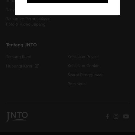
Jepang Tur & Aktivitas
Tanya Jawab (FAQ)
Tautan ke Perpustakaan
Foto & Video Jepang
Tentang JNTO
Tentang Kami
Kebijakan Privasi
Kebijakan Cookie
Hubungi Kami
Syarat Penggunaan
Peta situs