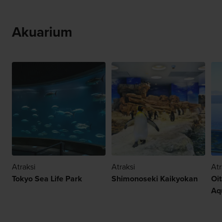
Akuarium
Atraksi
Atraksi
Atr
Tokyo Sea Life Park
Shimonoseki Kaikyokan
Oi
Aq