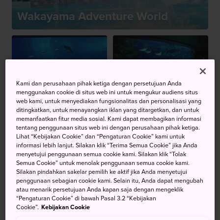
Wakayama Adventure World
Akuarium Churaumi
Kami dan perusahaan pihak ketiga dengan persetujuan Anda
Okinawa
Akuarium Sunshine
menggunakan cookie di situs web ini untuk mengukur audiens situs
web kami, untuk menyediakan fungsionalitas dan personalisasi yang
ditingkatkan, untuk menayangkan iklan yang ditargetkan, dan untuk
memanfaatkan fitur media sosial. Kami dapat membagikan informasi
tentang penggunaan situs web ini dengan perusahaan pihak ketiga.
Sea Paradise
Lihat “Kebijakan Cookie” dan “Pengaturan Cookie” kami untuk
informasi lebih lanjut. Silakan klik “Terima Semua Cookie” jika Anda
Yokohama
Kebun Binatang Izu
menyetujui penggunaan semua cookie kami. Silakan klik “Tolak
Hakkeijima
Shaboten
Semua Cookie” untuk menolak penggunaan semua cookie kami.
Silakan pindahkan sakelar pemilih ke aktif jika Anda menyetujui
penggunaan sebagian cookie kami. Selain itu, Anda dapat mengubah
atau menarik persetujuan Anda kapan saja dengan mengeklik
“Pengaturan Cookie” di bawah Pasal 3.2 “Kebijakan
Cookie”.
Kebijakan Cookie