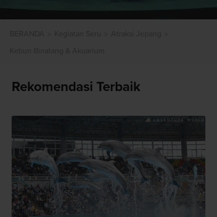
BERANDA
Kegiatan Seru
Atraksi Jepang
Kebun Binatang & Akuarium
Rekomendasi Terbaik