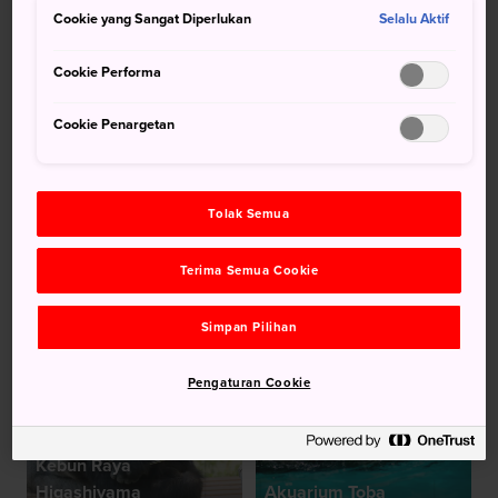
Cookie yang Sangat Diperlukan
Selalu Aktif
Cookie Performa
Cookie Penargetan
Kebun Binatang Ueno
Tolak Semua
Terima Semua Cookie
Taman Monyet
Kebun Binatang
Simpan Pilihan
Takasakiyama
Asahiyama
Pengaturan Cookie
Kebun Binatang dan
Kebun Raya
Higashiyama
Akuarium Toba