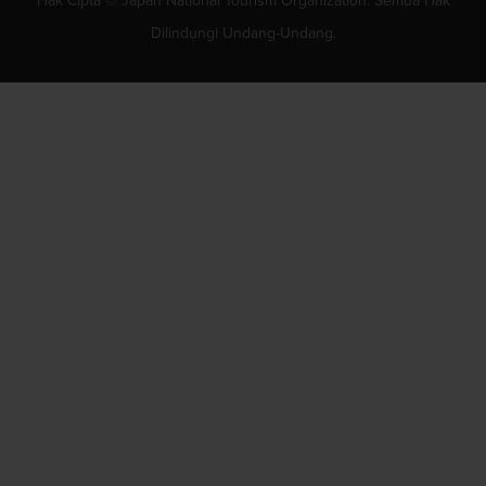
Hak Cipta © Japan National Tourism Organization. Semua Hak
Dilindungi Undang-Undang.