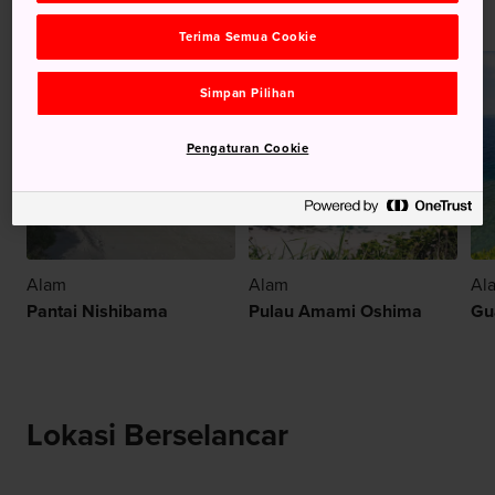
Terima Semua Cookie
Simpan Pilihan
Pengaturan Cookie
Alam
Alam
Al
Pantai Nishibama
Pulau Amami Oshima
Gu
Lokasi Berselancar