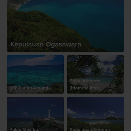
Kepulauan Ogasawara
Pulau Iriomote
Kepulauan Amami
(Iriomotejima)
Pulau Miyako
Kepulauan Kerama