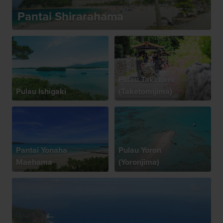
Pantai Shirarahama
Pulau Taketomi
Pulau Ishigaki
(Taketomijima)
Pantai Yonaha
Pulau Yoron
Maehama
(Yoronjima)