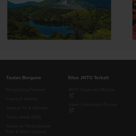
Tautan Berguna
Situs JNTO Terkait
Pengunjung Pertama
JNTO Corporate Website
Cuaca di Jepang
Japan Convention Bureau
Jepang Tur & Aktivitas
Tanya Jawab (FAQ)
Tautan ke Perpustakaan
Foto & Video Jepang