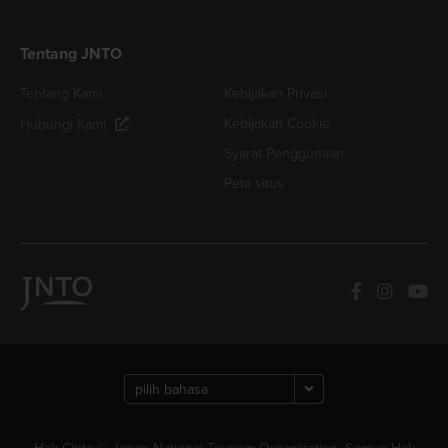
Tentang JNTO
Tentang Kami
Kebijakan Privasi
Kebijakan Cookie
Hubungi Kami
Syarat Penggunaan
Peta situs