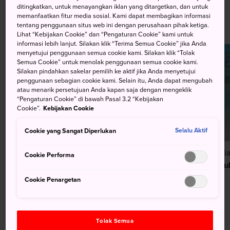
ditingkatkan, untuk menayangkan iklan yang ditargetkan, dan untuk
Petualangan di Pulau
memanfaatkan fitur media sosial. Kami dapat membagikan informasi
tentang penggunaan situs web ini dengan perusahaan pihak ketiga.
Lihat “Kebijakan Cookie” dan “Pengaturan Cookie” kami untuk
informasi lebih lanjut. Silakan klik “Terima Semua Cookie” jika Anda
menyetujui penggunaan semua cookie kami. Silakan klik “Tolak
Semua Cookie” untuk menolak penggunaan semua cookie kami.
Silakan pindahkan sakelar pemilih ke aktif jika Anda menyetujui
penggunaan sebagian cookie kami. Selain itu, Anda dapat mengubah
atau menarik persetujuan Anda kapan saja dengan mengeklik
“Pengaturan Cookie” di bawah Pasal 3.2 “Kebijakan
Cookie”.
Kebijakan Cookie
Cookie yang Sangat Diperlukan
Selalu Aktif
Alam
Alam
Al
Cookie Performa
Pulau Amami Oshima
Pulau Okinoshima
Pu
Cookie Penargetan
Menyelam & Selam Permukaan
Tolak Semua