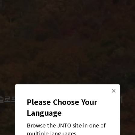
×
슬로프에서 스키 타기, 온천에서 피로 풀기
Please Choose Your
Language
Browse the JNTO site in one of
multiple languages