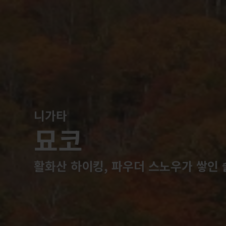
니가타
묘코
활화산 하이킹, 파우더 스노우가 쌓인 