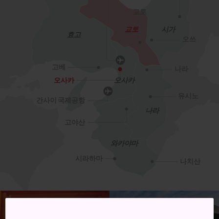
교토
교토
시가
효고
오쓰
고베
나라
오사카
오사카
유시노
간사이 국제공항
나라
고야산
와카야마
시라하마
나치산