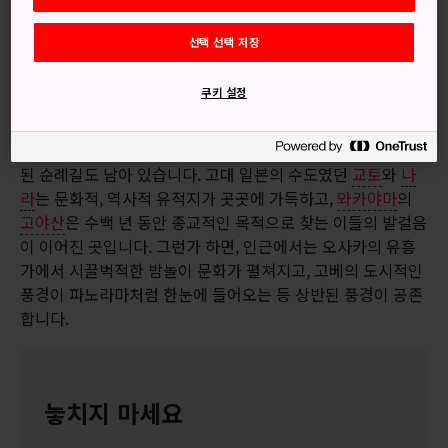
있고, 절과 신사에서 마음의 평화를 얻거
선택 선택 저장
나 영혼을 찾아 순례길에 오를 수도 있습
니다.
쿠키 설정
간사이는 일본의 영적, 문화적 수도입니다.
오사카
와
히메지
성
의 높은 건물이 주축을 이루고, 선불교 정원과 계몽을 향한 고
된 순례길도 남아 있습니다. 고대 일본의 수도였던
교토
와
나
라
는 문화적, 역사적 유적지가 곳곳에 가득하고,
와카야마
의
고야산
은 수백 년 동안 종교적인 목적으로 찾는 이들의 발걸음
이 이어진 곳입니다. 그런가 하면, 인근에서는 오사카의 유흥
가에서 시끌벅적한 밤놀이 문화가 펼쳐지고, 고베의 도시적인
풍경이 파노라마처럼 한눈에 들어오는 등 상반된 풍경이 공존
합니다.
놓치지 마세요