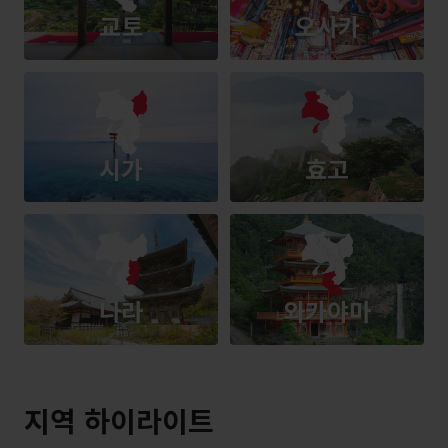
교토
오사카
시가
효고
나라
와카야마
지역 하이라이트