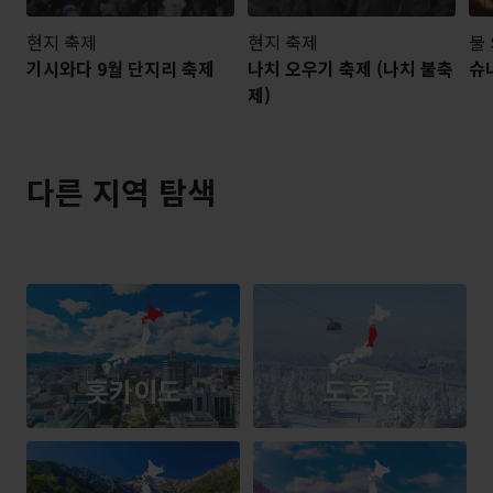
현지 축제
현지 축제
불
기시와다 9월 단지리 축제
나치 오우기 축제 (나치 불축
슈
제)
다른 지역 탐색
홋카이도
도호쿠