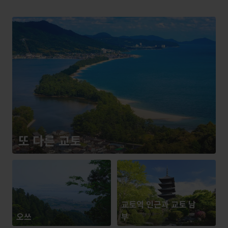
또 다른 교토
교토역 인근과 교토 남
오쓰
부