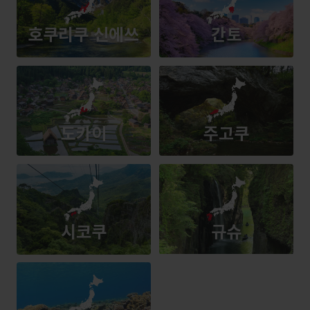
호쿠리쿠 신에쓰
간토
도카이
주고쿠
시코쿠
규슈