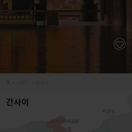
홈
여행지
간사이
간사이
히코네
오사카국제공항