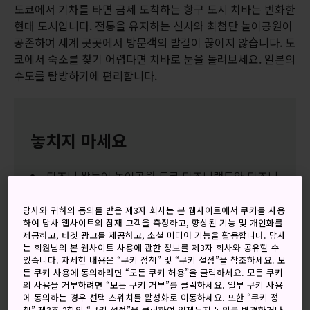
도쿄에서 기차를 타면 금세 도착하는 항구 도시 치바는 번화한
현대 도시입니다. 전통을 유지하는 신사와 최첨단 놀이공원이
공존하여 세계 곳곳에서 방문객의 발길이 끊이지 않습니다. 도
쿄에서 숙소를 찾기 어렵다면 치바로 눈을 돌려보세요. 일본의
수도를 탐방하기에 편리합니다.
놓치지 마세요
디즈니 쌍둥이 놀이공원 도쿄 디즈니랜드와 디즈니
씨
당사와 귀하의 동의를 받은 제3자 회사는 본 웹사이트에서 쿠키를 사용
치바 포트타워에서 보는 도쿄만과 태평양 전망
하여 당사 웹사이트의 잠재 고객을 측정하고, 향상된 기능 및 개인화를
제공하고, 타겟 광고를 제공하고, 소셜 미디어 기능을 활용합니다. 당사
마쿠하리 멧세의 쇼핑가와 식당가, 대규모 행사
는 회원님의 본 웹사이트 사용에 관한 정보를 제3자 회사와 공유할 수
있습니다. 자세한 내용은 “쿠키 정책” 및 “쿠키 설정”을 참조하세요. 모
든 쿠키 사용에 동의하려면 “모든 쿠키 허용”을 클릭하세요. 모든 쿠키
의 사용을 거부하려면 “모든 쿠키 거부”를 클릭하세요. 일부 쿠키 사용
오시는 길
에 동의하는 경우 선택 스위치를 활성화로 이동하세요. 또한 “쿠키 정
책” 제3조 2항의 “쿠키 설정”을 클릭하여 언제든지 동의를 변경하거나