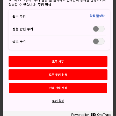
철회할 수 있습니다.
쿠키 정책
치바는 도쿄 JR선에 있는 여러 주요 역에서 기차를 타면 금세
도착합니다.
항상 활성화
필수 쿠키
JR 소부선이
신주쿠
와 오차노미즈,
아키하바라
를 통과해
성능 관련 쿠키
치바역에 정차합니다.
광고 쿠키
게이요선의 경우
도쿄역
에서 출발해 마이하마(디즈니랜드),
가이힌마쿠하리(마쿠하리 지역)를 비롯한 여러 관광 명소를
오는 길에 들르게 됩니다.
모두 거부
클래식 도쿄 디즈니랜드
모든 쿠키 허용
치바현 우라야스시에는 치바를 대표하는 필수 방문 명소인
도
쿄 디즈니 리조트
가 있습니다. 도쿄만에 자리 잡은 이 리조
선택 선택 저장
트는
도쿄역
에서 30분이면 도착합니다.
1983년에 문을 연 시설로, 미국 외 다른 국가에는 처음으로 생
쿠키 설정
긴 디즈니 놀이공원입니다. 플로리다와 캘리포니아에 있는 클
래식한 놀이기구를 많이 접할 수 있고, 그 외에 몇몇 다른 시설