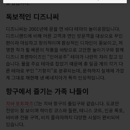
도 있습니다.
독보적인 디즈니씨
디즈니씨는 2001년에 문을 연 바다 테마의 놀이공원입니다.
디즈니랜드에 비해 어른 고객과 연인 방문객을 대상으로 꾸민
편이라 야심차고 창의적이며 환상적인 디자인이 돋보이고, 저
명한 작가 쥘 베른의 작품을 바탕으로 고안한 놀이기구와 함께
디즈니 프랜차이즈인 “인어공주” 테마가 나란히 자리 잡고 있
습니다. 물을 주요 테마로 잡았기 때문에 총 일곱 개의 각기 다
른 테마로 꾸민 “기항지”로 분류되는데, 운하까지 실제에 가깝
게 그대로 재현해 낸 베네치아가 특히 인상적입니다.
항구에서 즐기는 가족 나들이
치바 포트파크
는 치바 항구의 출입구와 같습니다. 도쿄만
전망이 잘 보이며 하이킹 코스와 들판, 테니스 코트, 인공 폭포,
바비큐 전용 구역, 비치 플라자까지 다양한 시설이 완비되어
있습니다.