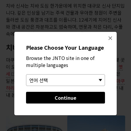
치바 신사는 치바 도심 한가운데에 위치한 대규모 신사 단지입
니다. 깊은 인상을 남기는 주색 건물과 우아한 정원이 주변을
둘러싼 도심 풍경과 대조를 이룹니다. 12세기에 지어진 신사
와 경내 공간은 차분하고도 엄숙하며, 연못과 작은 다리, 수풀
속에 살짝 감춰진 작은 신사도 볼 수 있습니다.
×
치바시 만남의 중심 마쿠하리
Please Choose Your Language
Browse the JNTO site in one of
마쿠하리는 치바에서 가장 유명한 경기장과 이벤트 센터 몇 곳
multiple languages
이 모여 있는 상업 지구 겸 쇼핑가입니다. 이곳에
마쿠하리 멧
세
와
지바 마린 스타디움
이 있습니다. 마린 스타디움은
일본의 프로 야구팀인 치바 롯데 마린스의 홈구장입니다.
마쿠
하리 멧세
는 일본에서 두 번째로 큰 컨벤션 센터로 일 년 내
내 온갖 다양한 행사가 개최되는 곳입니다.
Continue