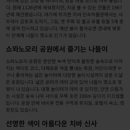
거리에 있는 고성 중 하나이며, 당일 여행 코스로 아주 좋습니
다. 원래 1126년에 세워졌지만, 지금 볼 수 있는 건물은 1967
년에 재건됐습니다. 여기에 위치한 치바 민속박물관에서는 사
무라이 갑옷과 도자기, 그림, 옛 주화 및 불교 유물 등을 5개 층
에 걸쳐 전시하고 있습니다. 매년 봄이 돌아오면 경내에 벚꽃
이 만개해 나들이 명소로 인기가 많습니다.
쇼와노모리 공원에서 즐기는 나들이
쇼와노모리 공원은 완만한 녹색 언덕과 울창한 숲속으로 이어
지는 하이킹 코스, 다채로운 색을 뽐내는 화원, 어린이라면 누
구나 좋아하는 넓은 놀이터에 다양한 놀이시설까지 갖춘 드넓
은 공원입니다. 넓은 공터가 여러 군데 있어 나들이 명소로 정
평이 나 있습니다. 대형 놀이터가 여러 곳 있지만, 단연 으뜸가
는 시설은 숲속 나무 사이로 우뚝 솟은 100m 길이의 미끄럼틀
입니다. 공원 안에 바비큐 전용 구역과 회의실, 호텔식 숙소, 캠
핑장도 있습니다.
선명한 색이 아름다운 치바 신사