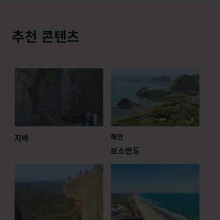
추천 콘텐츠
지바
해안
보소반도