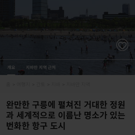
개요
지바만 지역 근처
홈
여행지
간토
지바
지바만 지역
완만한 구릉에 펼쳐진 거대한 정원
과 세계적으로 이름난 명소가 있는
번화한 항구 도시