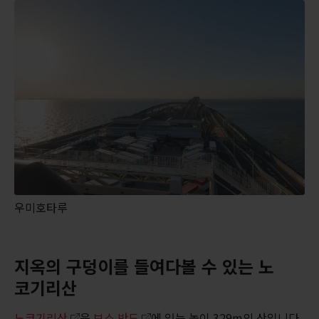
우미호타루
지옥의 구덩이를 들여다볼 수 있는 노
코기리산
노코기리산
은
보소 반도
에 있는 높이 329m의 산입니다.