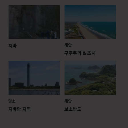
지바
해안
구주쿠리 & 초시
명소
해안
지바만 지역
보소반도