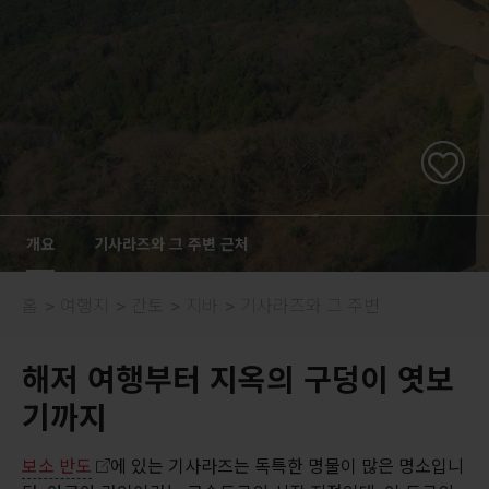
개요
기사라즈와 그 주변 근처
홈
여행지
간토
지바
기사라즈와 그 주변
해저 여행부터 지옥의 구덩이 엿보
기까지
보소 반도
에 있는 기사라즈는 독특한 명물이 많은 명소입니