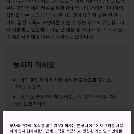
다. 아쿠아 라인이라는 고속도로의 시작 지점인데, 이 도로의
일부 구간은 해저 터널을 통과해야 합니다. 하이킹 마니아의
사랑을 받는
노코기리산
은 치바현에서 가장 높은 산 중 하
나로, 일명 지옥의 구덩이를 엿볼 수 있는 장소로 유명합니다.
이 지방에는 일본에서 가장 큰 대불 중 하나가 있고, 도쿄 근교
의 대표적인 대형 아울렛 쇼핑몰도 있습니다.
놓치지 마세요
바다 한가운데 위치한 독특한 고속도로 휴게소
「우미호타루」
주변 풍경이 한눈에 들어오는 탁 트인 전망을 자랑
하는 노코기리산
마더 보쿠조에서 즐기는 농장 체험
미쓰이 아울렛 쇼핑몰 기사라즈 지점
당사와 귀하의 동의를 받은 제3자 회사는 본 웹사이트에서 쿠키를 사용
하여 당사 웹사이트의 잠재 고객을 측정하고, 향상된 기능 및 개인화를