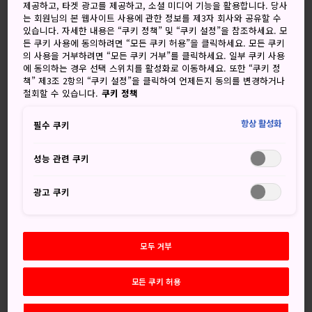
제공하고, 타겟 광고를 제공하고, 소셜 미디어 기능을 활용합니다. 당사
는 회원님의 본 웹사이트 사용에 관한 정보를 제3자 회사와 공유할 수
있습니다. 자세한 내용은 “쿠키 정책” 및 “쿠키 설정”을 참조하세요. 모
오시는 길
든 쿠키 사용에 동의하려면 “모든 쿠키 허용”을 클릭하세요. 모든 쿠키
의 사용을 거부하려면 “모든 쿠키 거부”를 클릭하세요. 일부 쿠키 사용
에 동의하는 경우 선택 스위치를 활성화로 이동하세요. 또한 “쿠키 정
기사라즈 지방에는 도쿄에서 기차를 타거나 도쿄만을 횡단하
책” 제3조 2항의 “쿠키 설정”을 클릭하여 언제든지 동의를 변경하거나
는 아쿠아 라인 터널이나 가교 노선을 이용해도 됩니다.
철회할 수 있습니다.
쿠키 정책
기차를 이용하는 경우 기사라즈와 인근의 관광 명소 대부분은
항상 활성화
필수 쿠키
JR 게이요선 끝의 소가역에서 우치보선을 타면 편리하게 이동
할 수 있습니다.
성능 관련 쿠키
좀 더 흥미로운 이동 경로를 원한다면 아쿠아 라인을 통과하는
광고 쿠키
버스 노선을 이용해보세요. 아쿠아 라인 고속도로의 일부 구간
은 도쿄만 바닷속을 지나가게 됩니다. 이 외에도 도쿄 베이 페
리를 이용해 배로 이동하는 방법도 있습니다. 둘 다 도쿄만 서
쪽의 가나가와현에서 출발합니다.
모두 거부
모든 쿠키 허용