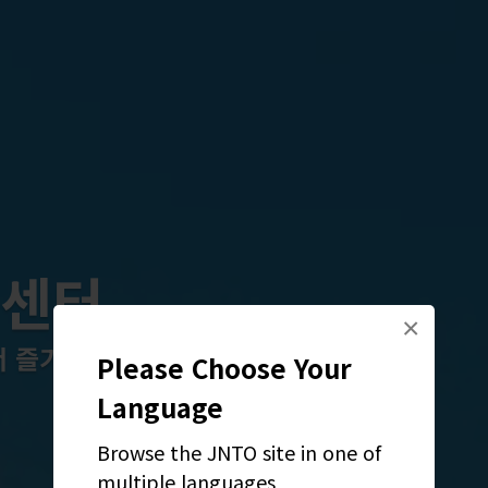
 센터
×
서 즐기는 사이타마 도심
Please Choose Your
Language
Browse the JNTO site in one of
multiple languages