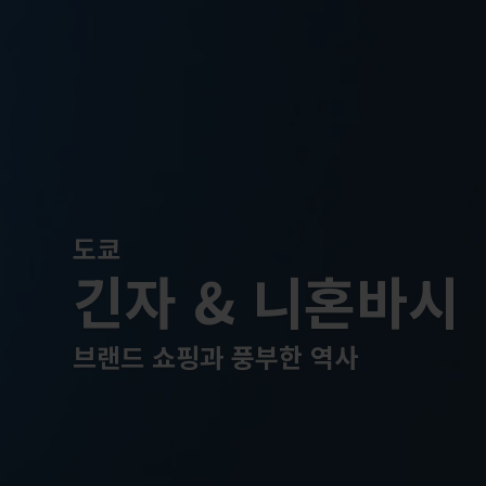
도쿄
긴자 & 니혼바시
브랜드 쇼핑과 풍부한 역사