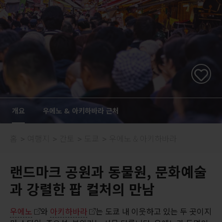
개요
우에노 & 아키하바라 근처
홈
여행지
간토
도쿄
우에노 & 아키하바라
랜드마크 공원과 동물원, 문화예술
과 강렬한 팝 컬처의 만남
우에노
와
아키하바라
는 도쿄 내 이웃하고 있는 두 곳이지