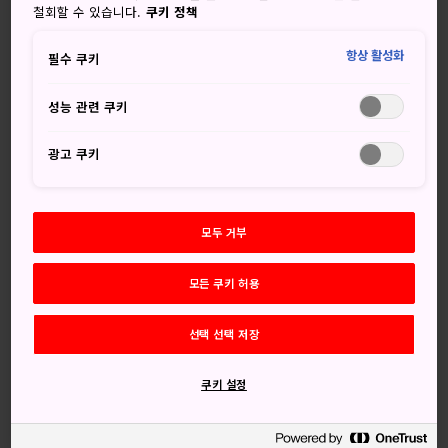
오시는 길
철회할 수 있습니다.
쿠키 정책
우에노역과 아키하바라역은 지역 탐방을 시작하기에 가장 좋
항상 활성화
필수 쿠키
은 장소입니다. 두 역 모두 JR 야마노테 노선에 있습니다.
아키
하바라
는 도쿄역에서 두 정거장 거리이며 아키하바라역 다
성능 관련 쿠키
음으로는 오카치마치역과 우에노역이 이어집니다.
광고 쿠키
우에노
,
아키하바라
, 야네센
야네센
, 혼고,
칸다 묘진
은 서로 걸어갈 수 있는 거리에 있습니다.
모두 거부
모든 쿠키 허용
선택 선택 저장
쿠키 설정