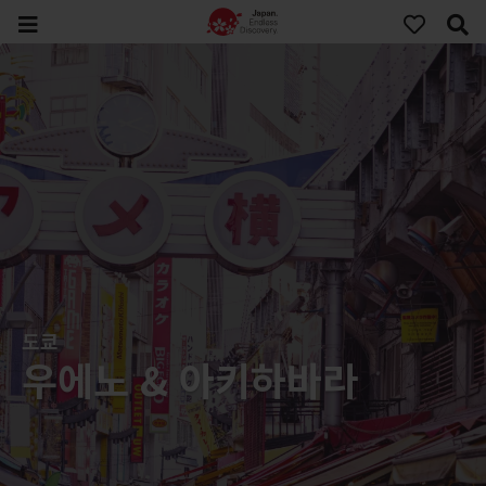
도쿄
우에노 & 아키하바라