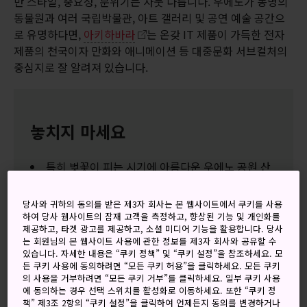
만 스타일, 중요성, 분위기는 사뭇 다릅니다. 우에노가 동명의
동물원과 여러 국립박물관, 아트 갤러리 및 공연 예술 공간으
로 유명하다면,
아키하바라
는 온갖 IT 제품이 가득한 전자
제품의 천국이자 만화와 애니메이션 등 대중문화 서브컬처의
중심지로 잘 알려져 있습니다.
놓치지 마세요
특히 벚꽃이 피는 시기에 아름다운 우에노 공원 산
책
아키하바라의 특이한 메이드 카페와 만화 카페
당사와 귀하의 동의를 받은 제3자 회사는 본 웹사이트에서 쿠키를 사용
하여 당사 웹사이트의 잠재 고객을 측정하고, 향상된 기능 및 개인화를
우에노의 북적이는 아메요코 쇼핑 거리에서 바겐세
제공하고, 타겟 광고를 제공하고, 소셜 미디어 기능을 활용합니다. 당사
는 회원님의 본 웹사이트 사용에 관한 정보를 제3자 회사와 공유할 수
일 즐기기
있습니다. 자세한 내용은 “쿠키 정책” 및 “쿠키 설정”을 참조하세요. 모
든 쿠키 사용에 동의하려면 “모든 쿠키 허용”을 클릭하세요. 모든 쿠키
의 사용을 거부하려면 “모든 쿠키 거부”를 클릭하세요. 일부 쿠키 사용
에 동의하는 경우 선택 스위치를 활성화로 이동하세요. 또한 “쿠키 정
책” 제3조 2항의 “쿠키 설정”을 클릭하여 언제든지 동의를 변경하거나