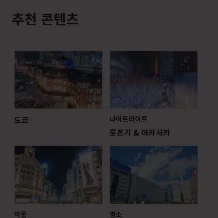
추천 콘텐츠
도쿄
나이트라이프
롯폰기 & 아카사카
이웃
명소