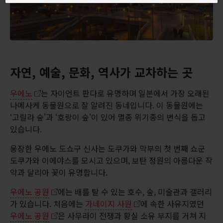
자연, 예술, 문화, 역사가 교차하는 곳
우에노
는 자이언트 판다로 유명하며 일본에서 가장 오래된
나메사케 동물원으로 잘 알려진 동네입니다. 이 동물원에는
‘고릴라 숲'과 ‘호랑이 숲'이 있어 멸종 위기종의 번식을 돕고
있습니다.
웅장한 우에노 도쇼구 신사는 도쿠가와 막부의 첫 번째 쇼군
도쿠가와 이에야스를 모시고 있으며, 보탄 정원의 아름다운 작
약과 달리아 꽃이 유명합니다.
우에노 공원
에는 배를 탈 수 있는 호수, 숲, 미술관과 갤러리
가 있습니다. 처음에는
가네이지 사원
에 속한 사유지였던
우에노 공원
은 사무라이 전쟁과 황실 소유 부지를 거쳐 지