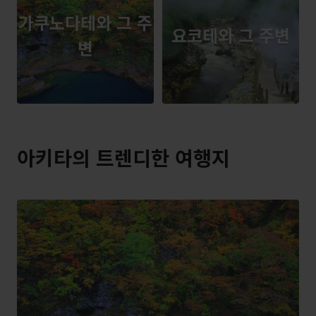
가쿠노다테와 그 주
요코테와 그 주변
변
아키타의 트렌디한 여행지