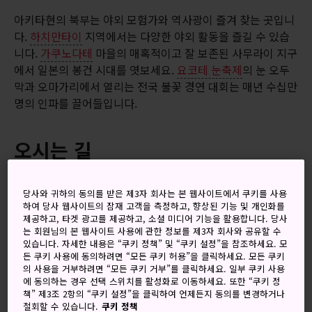
아키타현의 북부는 야외 모험가와 역사광이 즐겨 찾는 곳입니
다.
하치만타이
지역에서는 다양한 야외 활동을 즐길 수 있습
니다.
가쿠노다테
마을의 매혹적이고 잘 보존된 사무라이 지구
에서 일본의 봉건 시대를 엿보세요.
요코테 눈축제
의 눈 오두
막과 오마가리에서 열리는 전국 불꽃 경연 대회는 매년 수십만
명의 인파를 끌어들입니다.
오시는 길
도쿄와 센다이, 모리오카에서 오시는 분은 JR 아키타 신칸센
당사와 귀하의 동의를 받은 제3자 회사는 본 웹사이트에서 쿠키를 사용
을 이용하실 수 있습니다. 일본의 다른 지역에서 오시는 경우
하여 당사 웹사이트의 잠재 고객을 측정하고, 향상된 기능 및 개인화를
에도 자동차, 완행열차와 비행기를 이용해 오실 수 있습니다.
제공하고, 타겟 광고를 제공하고, 소셜 미디어 기능을 활용합니다. 당사
는 회원님의 본 웹사이트 사용에 관한 정보를 제3자 회사와 공유할 수
더 자세한 내용 보기
있습니다. 자세한 내용은 “쿠키 정책” 및 “쿠키 설정”을 참조하세요. 모
든 쿠키 사용에 동의하려면 “모든 쿠키 허용”을 클릭하세요. 모든 쿠키
의 사용을 거부하려면 “모든 쿠키 거부”를 클릭하세요. 일부 쿠키 사용
에 동의하는 경우 선택 스위치를 활성화로 이동하세요. 또한 “쿠키 정
책” 제3조 2항의 “쿠키 설정”을 클릭하여 언제든지 동의를 변경하거나
철회할 수 있습니다.
쿠키 정책