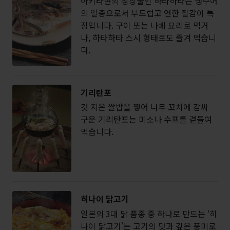
아키타현의 상징물인 하타하타는 냉수어
의 일종으로서 부드럽고 연한 질감이 특
징입니다. 구이 또는 나베 요리로 먹거
나, 하타하타 스시 형태로도 즐겨 먹습니
다.
기리탄포
갓 지은 쌀밥을 찧어 나무 꼬치에 감싸
구운 기리탄포는 미소나 수프를 곁들여
먹습니다.
히나이 닭고기
일본의 3대 닭 품종 중 하나로 만드는 ‘히
나이 닭고기’는 고기의 맛과 깊은 풍미로