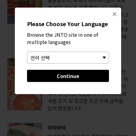
에 많은 관심을 갖게 했습니다. 이들이
×
고안해낸 기술은 오늘날까지도 전해지고
있습니다. 이제는 도시락 상자나 쟁반 등
Please Choose Your Language
의 일상용품은 물론, 커피잔과 같은 현대
Browse the JNTO site in one of
인의 생활을 위한 제품들도 제조와 판매
multiple languages
가 이루어지고 있습니다.
가와쓰라 칠기
약 800년 이상으로 거슬러 올라가는 전
Continue
통 공예로서, 무사들이 갑옷에 옻칠을 하
던 시절부터 쓰이던 기법입니다. 옻칠이
매우 단단하고 아름답게 이루어지며, 섬
세한 조각 및 정교한 도안 위에 금박을
입혀 완성합니다.
하타하타