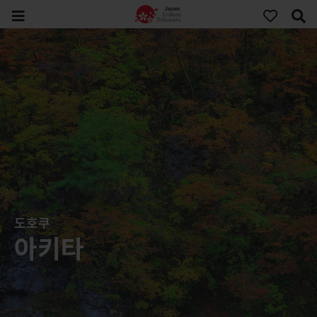
도호쿠
아키타