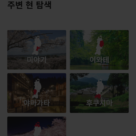
주변 현 탐색
미야기
이와테
야마가타
후쿠시마