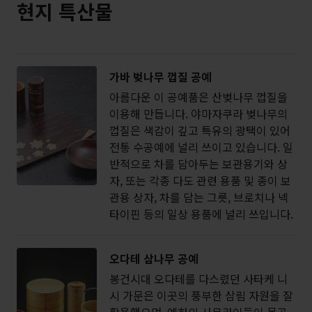
현지 특산물
가바 벚나무 껍질 공예
아름다운 이 공예품은 산벚나무 껍질을
이용해 만듭니다. 야마자쿠라 벚나무의
껍질은 색감이 깊고 특유의 광택이 있어
전통 수공예에 널리 쓰이고 있습니다. 일
반적으로 차를 담아두는 보관용기와 상
자, 또는 각종 다도 관련 용품 및 종이 보
관용 상자, 차를 담는 그릇, 브로치나 넥
타이핀 등의 일상 용품에 널리 쓰입니다.
오다테 삼나무 공예
봉건시대 오다테를 다스렸던 사타케 니
시 가문은 이곳의 풍부한 삼림 자원을 잘
활용했으며, 예하의 사무라이들이 목공