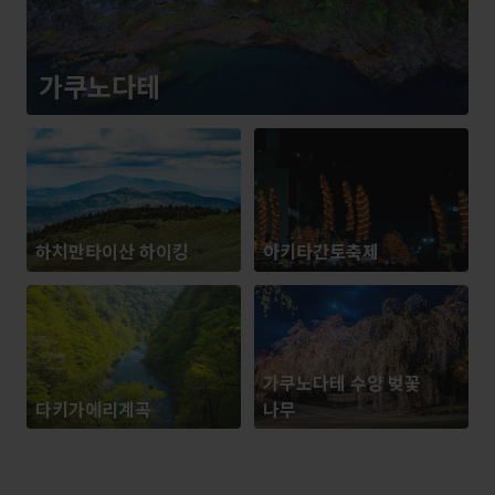
가쿠노다테
하치만타이산 하이킹
아키타간토축제
가쿠노다테 수양 벚꽃
다키가에리계곡
나무