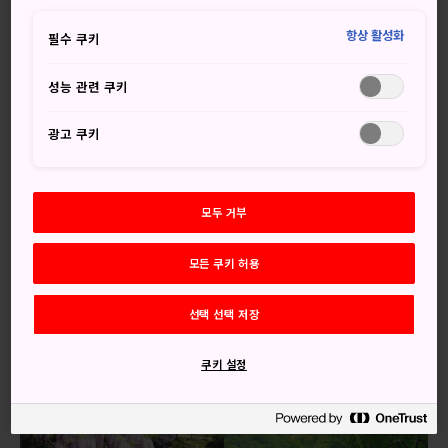
놓치지 마세요
항상 활성화
필수 쿠키
하치만타이산은 특히 가을 단풍이 아름답습니다.
성능 관련 쿠키
고쇼가케 온천의 화산 진흙 온천과 노천 온천에 몸
을 담궈보세요.
광고 쿠키
겨울의 요코테를 방문하여 400년 전통의 가마쿠라
눈축제에 참가하세요.
일본 전역의 불꽃놀이 팀이 경쟁을 벌이는 오마가
모두 거부
리 전국 불꽃 경연 대회에서 숨 막히게 아름다운 불꽃
놀이와 음악을 감상하세요.
모든 쿠키 허용
선택 선택 저장
추천 콘텐츠
쿠키 설정