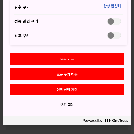
항상 활성화
더 자세한 내용 보기
필수 쿠키
성능 관련 쿠키
광고 쿠키
놓치지 마세요
일본에서 가장 경치 좋은 곳으로 평가받는 마쓰시
모두 거부
마만
겨울철 자오 마을 언덕 위의 환상적인 ‘스노우 몬스
모든 쿠키 허용
터’
고양이 섬 또는 자오 여우마을에서 볼 수 있는 귀여
선택 선택 저장
운 동물들의 매력
아키호 온천, 사쿠나미 온천, 나루코 온천에서 즐기
쿠키 설정
는 힐링 온천욕