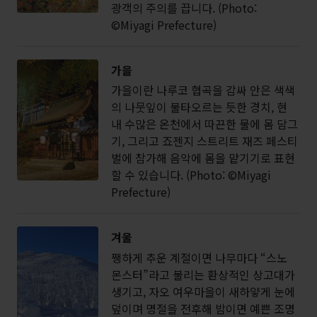
광객의 주의를 끕니다. (Photo:
©Miyagi Prefecture)
가을
가을이란 나루코 협곡을 감싸 안은 색색
의 나뭇잎이 불타오르는 듯한 경치, 현
내 수많은 온천에서 따끈한 물에 몸 담그
기, 그리고 죠젠지 스트리트 재즈 페스티
벌에 참가해 음악에 몸을 맡기기로 표현
할 수 있습니다. (Photo: ©Miyagi
Prefecture)
겨울
쨍하게 추운 계절이면 나무마다 “스노
몬스터”라고 불리는 환상적인 상고대가
생기고, 자오 여우마을이 새하얗게 눈에
덮이며 명절을 전후해 밤이면 예쁜 조명