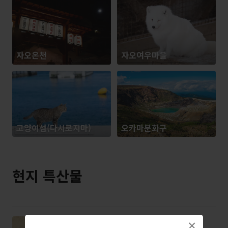
자오온천
자오여우마을
고양이섬(다시로지마)
오카마분화구
현지 특산물
준다모치
×