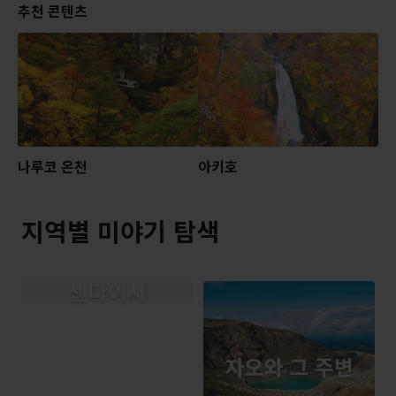
추천 콘텐츠
나루코 온천
아키호
지역별 미야기 탐색
센다이시
자오와 그 주변