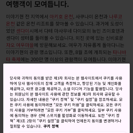
여행객이 모여듭니다.
미야기현 전 지역에서
아키호 온천
, 사쿠나미 온천과
나루코
온천
같은 온천 리조트를 찾아볼 수 있습니다. 과거에 도성이
었던
센다이
시에서 다테 마사무네 다이묘의 능인 즈이호덴과
센다이 성터를 둘러볼 수 있습니다. 외진 곳에 있는 신비로운
자오 여우마을
에 방문해보세요. 여우가 자유롭게 돌아다니는
미야기현의 관광 명소입니다. 또한, 8월 초에 개최되는
타나바
타 축제
에는 200만 명 이상의 관람객이 모여듭니다. 미야기현
의 장엄한 해안을 방문하시면 일본에서 가장 풍부한 어장에서
잡아 올린 해산물을 맛볼 수 있습니다.
당사와 귀하의 동의를 받은 제3자 회사는 본 웹사이트에서 쿠키를 사용
하여 당사 웹사이트의 잠재 고객을 측정하고, 향상된 기능 및 개인화를
제공하고, 타겟 광고를 제공하고, 소셜 미디어 기능을 활용합니다. 당사
오시는 길
는 회원님의 본 웹사이트 사용에 관한 정보를 제3자 회사와 공유할 수
있습니다. 자세한 내용은 “쿠키 정책” 및 “쿠키 설정”을 참조하세요. 모
든 쿠키 사용에 동의하려면 “모든 쿠키 허용”을 클릭하세요. 모든 쿠키
도쿄에서 미야기현의 현청 소재지 센다이까지 JR 도호쿠 신칸
의 사용을 거부하려면 “모든 쿠키 거부”를 클릭하세요. 일부 쿠키 사용
센으로 1시간 30분 정도 소요됩니다. 오사카, 삿포로, 히로시
에 동의하는 경우 선택 스위치를 활성화로 이동하세요. 또한 “쿠키 정
책” 제3조 2항의 “쿠키 설정”을 클릭하여 언제든지 동의를 변경하거나
마, 고베, 후쿠오카, 나고야, 이즈모 및 오키나와에서 국내선을
철회할 수 있습니다.
쿠키 정책
이용하면 센다이 공항까지 1~2시간 정도 걸립니다.