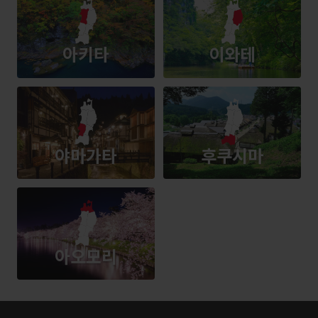
아키타
이와테
야마가타
후쿠시마
아오모리