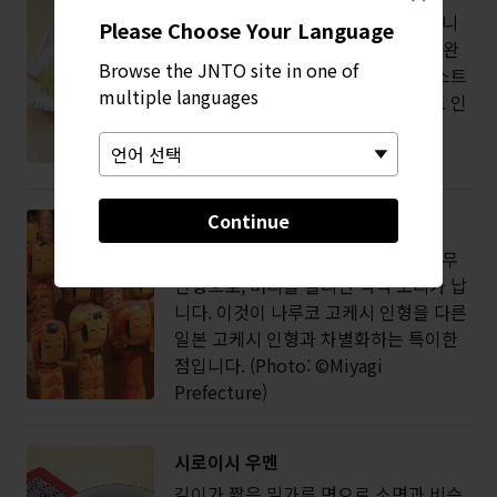
단맛을 더하지 않은 단순한 찹쌀떡입니
Please Choose Your Language
다. 선명한 녹색을 띠며, 위에 달콤한 완
Browse the JNTO site in one of
두콩 앙금을 얹어 함께 먹습니다. 토스트
multiple languages
위에 완두콩 앙금을 얹어 먹는 방식도 인
기가 많습니다. (Photo: ©Miyagi
Prefecture)
Continue
나루코 인형
수작업으로 하나씩 정교하게 칠한 나무
인형으로, 머리를 돌리면 끽끽 소리가 납
니다. 이것이 나루코 고케시 인형을 다른
일본 고케시 인형과 차별화하는 특이한
점입니다. (Photo: ©Miyagi
Prefecture)
시로이시 우멘
길이가 짧은 밀가루 면으로 소면과 비슷