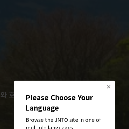
×
사와 호수
Please Choose Your
Language
Browse the JNTO site in one of
multiple languages