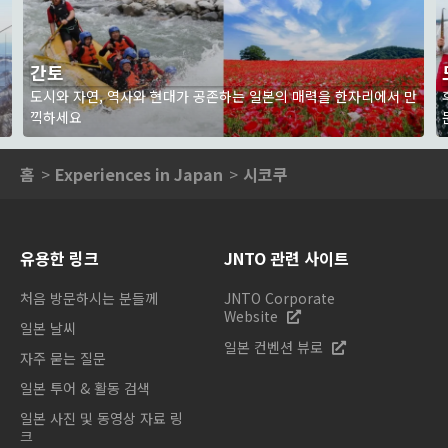
간토
는
도시와 자연, 역사와 현대가 공존하는 일본의 매력을 한자리에서 만
끽하세요
홈
Experiences in Japan
시코쿠
유용한 링크
JNTO 관련 사이트
처음 방문하시는 분들께
JNTO Corporate
Website
일본 날씨
일본 컨벤션 뷰로
자주 묻는 질문
일본 투어 & 활동 검색
일본 사진 및 동영상 자료 링
크