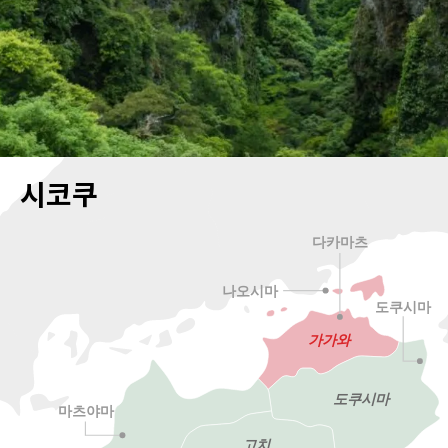
시코쿠
다카마츠
나오시마
도쿠시마
가가와
도쿠시마
마츠야마
고치