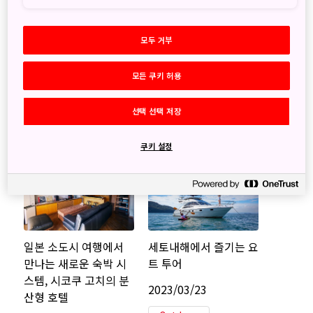
특별한 크래프트 맥주
호화로운 옛 저택에 머
물며 즐기는 분재 체험
2023/03/23
모두 거부
2023/03/23
Cuisine
모든 쿠키 허용
Tradition
Shikoku
Shikoku
선택 선택 저장
Kochi
Kagawa
쿠키 설정
일본 소도시 여행에서
세토내해에서 즐기는 요
만나는 새로운 숙박 시
트 투어
스템, 시코쿠 고치의 분
2023/03/23
산형 호텔