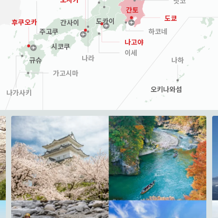
닛코
간토
도쿄
도카이
후쿠오카
간사이
하코네
주고쿠
나고야
시코쿠
이세
나라
나하
규슈
가고시마
오키나와섬
나가사키