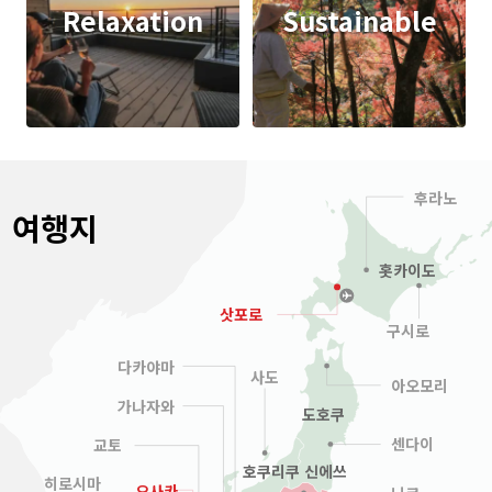
Relaxation
Sustainable
후라노
여행지
홋카이도
삿포로
구시로
다카야마
사도
아오모리
가나자와
도호쿠
센다이
교토
호쿠리쿠 신에쓰
히로시마
오사카