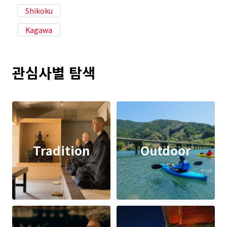
Shikoku
Kagawa
관심사별 탐색
Tradition
Outdoor