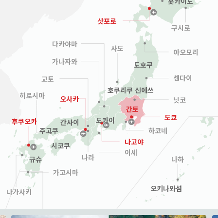
홋카이도
삿포로
구시로
다카야마
사도
아오모리
가나자와
도호쿠
센다이
교토
호쿠리쿠 신에쓰
히로시마
오사카
닛코
간토
도쿄
도카이
후쿠오카
간사이
하코네
주고쿠
나고야
시코쿠
이세
나라
나하
규슈
가고시마
오키나와섬
나가사키