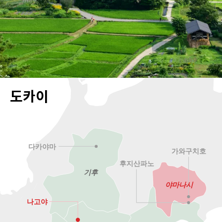
도카이
다카야마
가와구치호
후지산파노
기후
야마나시
나고야