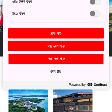
성능 관련 쿠키
광고 쿠키
모두 거부
야마나시
후지산과 시라카와고 등 세계유산을 둘러보며 산해진미 가득한 식문화
모든 쿠키 허용
를 경험해보세요
선택 선택 저장
15
쿠키 설정
Results