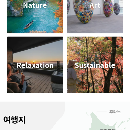
Nature
Art
Relaxation
Sustainable
후라노
여행지