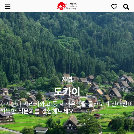
지역
도카이
후지산과 시라카와고 등 세계유산을 둘러보며 산해진미
가득한 식문화를 경험해보세요