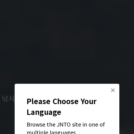
×
 낚시 체험 기회가 많은 여행지
Please Choose Your
Language
Browse the JNTO site in one of
multiple languages