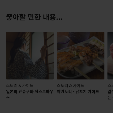
좋아할 만한 내용...
스토리 & 가이드
스토리 & 가이드
스
일본의 민슈쿠와 게스트하우
야키토리 - 닭꼬치 가이드
일
스
든