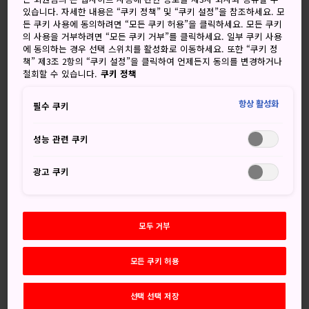
있습니다. 자세한 내용은 “쿠키 정책” 및 “쿠키 설정”을 참조하세요. 모
든 쿠키 사용에 동의하려면 “모든 쿠키 허용”을 클릭하세요. 모든 쿠키
의 사용을 거부하려면 “모든 쿠키 거부”를 클릭하세요. 일부 쿠키 사용
에 동의하는 경우 선택 스위치를 활성화로 이동하세요. 또한 “쿠키 정
코스 요리는 료칸 경험에 중요한 부분을 차지합니다.
책” 제3조 2항의 “쿠키 설정”을 클릭하여 언제든지 동의를 변경하거나
철회할 수 있습니다.
쿠키 정책
료칸 이용예절
항상 활성화
필수 쿠키
일본의 관습과 방식을 따라야하는 료칸에 머무는 것이 처음이
성능 관련 쿠키
라면 조금 부담스러울 수 있으나 료칸 직원이 친절하게 안내해
드리므로 걱정하실 필요는 없습니다. 무엇보다도 료칸에 머무
광고 쿠키
는 목적은 휴식이니까요. 실내에서 신발 벗기,
온천욕 하기
,
면 소재의 기모노풍 가운인 유카타 입기 등 일본 관습을 안내
해드립니다.
모두 거부
료칸 투숙에는 일반적으로 가이세키 료리(정식, 코스 요리) 저
녁식사, 그리고 일본 전통식 아침식사가 포함됩니다. 현지 제
모든 쿠키 허용
철 식재료로 세심하게 만든 요리가 제공되며, 료칸에 따라서
공용 식당이나 객실 내에서 드실 수 있습니다. 일부 료칸은 식
선택 선택 저장