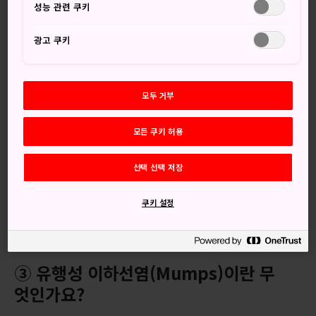
성능 관련 쿠키
스에 감염되면, 태어날 아기가 난청, 백내장, 심장 질환 등을 가
질 수 있습니다. 풍진에 걸린 적이 없거나, 풍진 예방접종을 받
광고 쿠키
지 않은 경우, 백신을 한 번만 접종한 경우, 백신 접종 여부가
불확실한 경우 등, 풍진에 대한 면역력이 부족한 분은 예방접
종을 고려해 주세요.
모두 거부
・더 자세한 정보
모든 쿠키 허용
▶세계보건기구(WHO)：Fact Sheets，
Rubella
▶미국 질병통제예방센터(CDC)：CDC Yellow Book
선택 선택 저장
2024，
Rubella
쿠키 설정
▶미국 질병통제예방센터(CDC)：
Rubella (German
Measles, Three-Day Measles)
③ 유행성 이하선염(Mumps)이란 무
엇인가요?