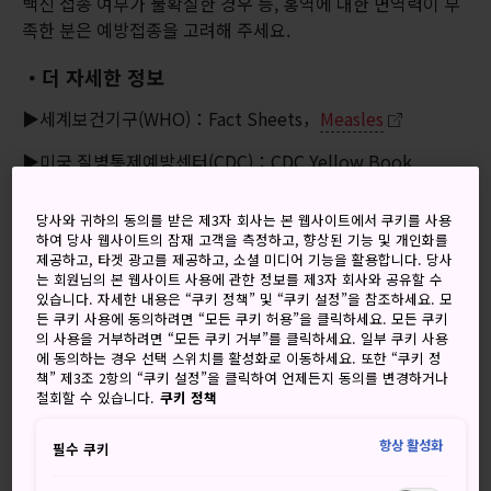
백신 접종 여부가 불확실한 경우 등, 홍역에 대한 면역력이 부
족한 분은 예방접종을 고려해 주세요.
・더 자세한 정보
▶세계보건기구(WHO)：Fact Sheets，
Measles
▶미국 질병통제예방센터(CDC)：CDC Yellow Book
2024，
Rubeola/Measles
당사와 귀하의 동의를 받은 제3자 회사는 본 웹사이트에서 쿠키를 사용
하여 당사 웹사이트의 잠재 고객을 측정하고, 향상된 기능 및 개인화를
② 풍진(Rubella)이란 무엇인가요?
제공하고, 타겟 광고를 제공하고, 소셜 미디어 기능을 활용합니다. 당사
는 회원님의 본 웹사이트 사용에 관한 정보를 제3자 회사와 공유할 수
있습니다. 자세한 내용은 “쿠키 정책” 및 “쿠키 설정”을 참조하세요. 모
풍진은 풍진 바이러스에 의해 발생하며, 환자와 접촉하거나 환
든 쿠키 사용에 동의하려면 “모든 쿠키 허용”을 클릭하세요. 모든 쿠키
자의 기침이나 재채기 등으로 퍼진 바이러스를 흡입하여 전염
의 사용을 거부하려면 “모든 쿠키 거부”를 클릭하세요. 일부 쿠키 사용
에 동의하는 경우 선택 스위치를 활성화로 이동하세요. 또한 “쿠키 정
됩니다. 발열, 발진, 림프절 부종이 주요 증상입니다. 감염되더
책” 제3조 2항의 “쿠키 설정”을 클릭하여 언제든지 동의를 변경하거나
라도 증상이 나타나지 않는 경우가 15~30% 정도 있습니다.
철회할 수 있습니다.
쿠키 정책
・예방(백신)
항상 활성화
필수 쿠키
예방접종이 효과적입니다. 임신 초기의 임산부가 풍진 바이러