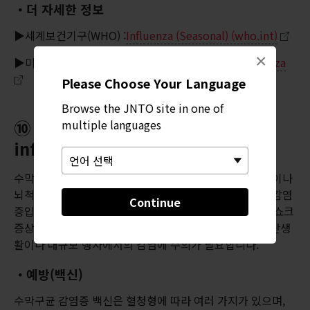
・더 자세한 정보
▶세계보건기구(WHO) :
Influenza (Seasonal) (who.int)
×
▶미국 질병통제예방센터(CDC)：
Yellow Book Influenza
Please Choose Your Language
Browse the JNTO site in one of
⑩ 수막구균 감염증(Meningococcal
multiple languages
infection)이란 무엇인가요?
수막구균 감염증은 재채기나 기침을 통해 전염되며, 혈액이나
뇌척수액에 침입해 패혈증이나 수막염을 유발할 수 있는 감염
Continue
증입니다. 두통, 발열, 경련, 의식 장애, 출혈 반점의 발생, 쇼크
증상 등이 나타나며, 급격히 사망에 이를 수 있습니다. 집단생
활이나 대규모 행사에서의 감염에 주의가 필요합니다.
・예방(백신)
수막구균 감염증 백신은 혈청형에 따라 여러 가지가 있으며,