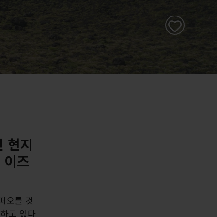
면 현지
 이즈
떠오를 것
할하고 있다