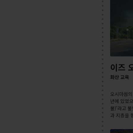
이즈 
화산 교육
오시마섬의 
년에 있었으
불)'라고 
과 지층을 