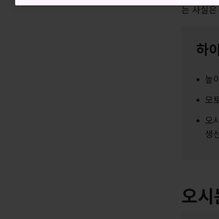
는 사실은
하
높이
모토
오시
생선
오시