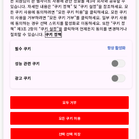
는 회원님의 본 웹사이트 사용에 관한 정보를 제3자 회사와 공유할 수
있습니다. 자세한 내용은 “쿠키 정책” 및 “쿠키 설정”을 참조하세요. 모
Online Meet Japan 2020 개최안내
든 쿠키 사용에 동의하려면 “모든 쿠키 허용”을 클릭하세요. 모든 쿠키
의 사용을 거부하려면 “모든 쿠키 거부”를 클릭하세요. 일부 쿠키 사용
에 동의하는 경우 선택 스위치를 활성화로 이동하세요. 또한 “쿠키 정
2020년 12월 18일
책” 제3조 2항의 “쿠키 설정”을 클릭하여 언제든지 동의를 변경하거나
JNTO - Japan National Tourism Organization
철회할 수 있습니다.
쿠키 정책
안녕하세요. JNTO에서는 매년 주요 국제학회/컨벤션의 개최
항상 활성화
필수 쿠키
지로서의 일본을 소개 드리고자 주요 관계자 여러분들을 초청
하여 팸투어 및 현지 관계자들과...
성능 관련 쿠키
광고 쿠키
모두 거부
모든 쿠키 허용
선택 선택 저장