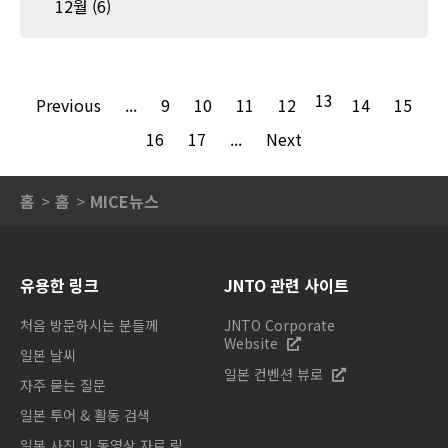
12월
(6)
13
Previous
...
9
10
11
12
14
15
16
17
...
Next
홈
홈
MICE뉴스
유용한 링크
JNTO 관련 사이트
처음 방문하시는 분들께
JNTO Corporate
Website
일본 날씨
일본 컨벤션 뷰로
자주 묻는 질문
일본 투어 & 활동 검색
일본 사진 및 동영상 자료 링