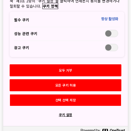
책” 제3조 2항의 “쿠키 설정”을 클릭하여 언제든지 동의를 변경하거나
철회할 수 있습니다.
쿠키 정책
항상 활성화
필수 쿠키
건축가 쿠마 켄고가 감수한 'ONE@Tokyo' 개업
성능 관련 쿠키
2023년 1월 17일
광고 쿠키
JNTO - Japan National Tourism Organization
도쿄의 새로운 거리를 컨셉으로 하는 차세대형 호텔
「ONE@Tokyo」가 2022년 11월 1일 오픈 하였습니다.예
모두 거부
술가의 아틀리에를 형상화한 스위트룸과 트렌디하면서도 기
능성을 추구한 142개 객실을 갖추고 있습니다.
모든 쿠키 허용
선택 선택 저장
쿠키 설정