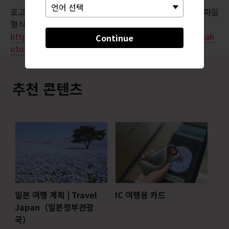
로고의 카운터 정보는 다음 페이지에서 얻을 수 있습니다(파일
형식: PDF, CSV / 언어: 일본어, 영어):
https://www.mlit.go.jp/seisakutokatsu/freight/seisak
Continue
utokatsu_freight_tk1_000141.html
추천 콘텐츠
일본 여행 계획 | Travel
IC 여행용 카드
Japan（일본정부관광
국）