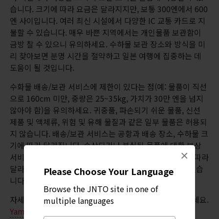
습니다. 크기에 따라 요금은 달라지지만, 보통 300엔에서 600
엔 사이입니다. 여러 최신 시설에서 다양한 IC 교통 카드로 지
불할 수 있습니다. 매우 바쁜 지역에서는 개인물품 보관함이
금방 찰 수 있으니 유의하세요. 수하물 보관 장소와 방식을 미
리 찾아보면 분명 시간을 절약하고 일본 여행에 집중하는 데
도움이 될 것입니다.
수화물 배송/보관 서비스에 제한이 있다는 점(예: 물품이 직선
으로 160cm 미만, 중량은 25~35kg, 가치가 30만 엔을 넘지
않아야 함)을 유의하세요. 귀중품, 파손되기 쉬운 물품, 신선
제품 및 액체류, 위험 및 유해 물질과 같은 일부 물품은 허용되
지 않습니다. 배송/보관 서비스는 공항과 배송 장소, 수하물 크
기에 따라 달라집니다. 손상되거나 분실된 물품에 대한 보상
×
서비스가 제공됩니다. 보상 금액은 이용하신 운송 회사에 따라
달라질 수 있습니다. 또한 배송 추적 서비스도 마련되어 있습
Please Choose Your Language
니다.
Browse the JNTO site in one of
자세한 내용은 다음의 핸즈프리 여행 운송 회사를 확인하세요.
multiple languages
Yamato Transport
,
JAL ABC