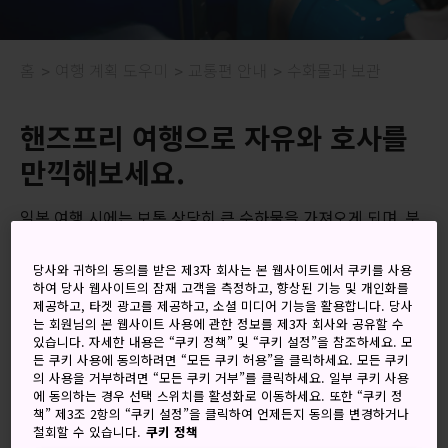
홈
여행 계획 도우미
교통편 안내
수화물과 보관
핸즈프리 여행으로 자유와 호사를
만끽해보세요.
일본 여행 시에는 보통 상당히 큰 수하물을 가져오게 되며, 분
주하고 인파가 많은 도시에서 무거운 짐을 들고 다니는 것은
여행에 큰 스트레스입니다.
당사와 귀하의 동의를 받은 제3자 회사는 본 웹사이트에서 쿠키를 사용
하여 당사 웹사이트의 잠재 고객을 측정하고, 향상된 기능 및 개인화를
다행히 일본의 헌신적인 고객 서비스를 통해 수하물을 쉽게 옮
제공하고, 타겟 광고를 제공하고, 소셜 미디어 기능을 활용합니다. 당사
는 회원님의 본 웹사이트 사용에 관한 정보를 제3자 회사와 공유할 수
기거나 보관할 수 있어, '핸즈프리(짐 없이)' 여행이 가능합니
있습니다. 자세한 내용은 “쿠키 정책” 및 “쿠키 설정”을 참조하세요. 모
다.
든 쿠키 사용에 동의하려면 “모든 쿠키 허용”을 클릭하세요. 모든 쿠키
의 사용을 거부하려면 “모든 쿠키 거부”를 클릭하세요. 일부 쿠키 사용
핸즈프리 여행으로 무거운 수하물을 불편하게 들고 다니지 않
에 동의하는 경우 선택 스위치를 활성화로 이동하세요. 또한 “쿠키 정
아도 쉽고 편안하게 여행하실 수 있습니다. 고품격 배달 및 보
책” 제3조 2항의 “쿠키 설정”을 클릭하여 언제든지 동의를 변경하거나
철회할 수 있습니다.
쿠키 정책
관 서비스를 이용해 일본 전역에서 수하물 없이 여행을 만끽할