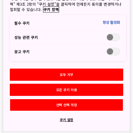
도쿄
후지시바자쿠라축제(꽃잔디축
책” 제3조 2항의 “쿠키 설정”을 클릭하여 언제든지 동의를 변경하거나
제)
철회할 수 있습니다.
쿠키 정책
항상 활성화
필수 쿠키
성능 관련 쿠키
광고 쿠키
모두 거부
모든 쿠키 허용
선택 선택 저장
쿠키 설정