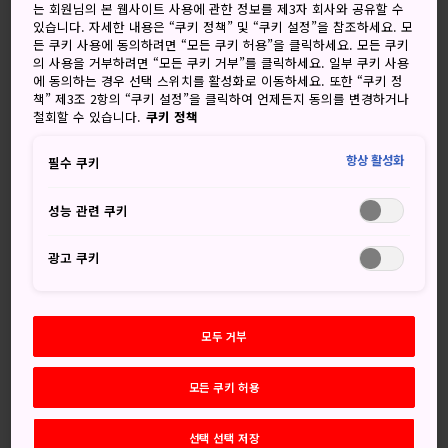
는 회원님의 본 웹사이트 사용에 관한 정보를 제3자 회사와 공유할 수
있습니다. 자세한 내용은 “쿠키 정책” 및 “쿠키 설정”을 참조하세요. 모
든 쿠키 사용에 동의하려면 “모든 쿠키 허용”을 클릭하세요. 모든 쿠키
의 사용을 거부하려면 “모든 쿠키 거부”를 클릭하세요. 일부 쿠키 사용
놓치지 마세요
에 동의하는 경우 선택 스위치를 활성화로 이동하세요. 또한 “쿠키 정
책” 제3조 2항의 “쿠키 설정”을 클릭하여 언제든지 동의를 변경하거나
철회할 수 있습니다.
쿠키 정책
사원 경내에서 봄과 가을에 펼쳐지는 아름다운 색
상
항상 활성화
필수 쿠키
1천 년이 넘는 세월을 자랑하는 정교한 직조 만다라
성능 관련 쿠키
광고 쿠키
오시는 길
나라 남쪽에 자리한 다이마데라는 오사카, 교토, 나라에서 기
모두 거부
차로 갈갈 수 있습니다.
모든 쿠키 허용
오사카 아베노바시역에서 긴테쓰 미나미 오사카선을 타면 다
이마데라역까지는 35분이 걸립니다.
교토역
에서는 긴테쓰
선택 선택 저장
선을 타고 야마토사이다이지 및 가시하라진구마에를 거쳐 다