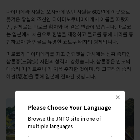
다이마데라 사원은 오사카에 있던 사원을 681년에 이곳으로
옮겨온 황실의 조신인 다이마노쿠니미에게서 이름을 따왔지
만, 실제로는 마로코 황자와 더 깊은 연관이 있습니다. 마로코
는 일본에서 처음으로 헌법을 제정하고 불교를 통해 나라를 통
합하고자 한 인물로 유명한 쇼토쿠 태자의 형제입니다.
마로코가 다이마데라를 최초 건립했을 당시에는 신흥 종파인
삼론종(三論宗) 사원의 성격이 강했습니다. 삼론종은 인도의
대승려 '나가르주나'가 처음 주창한 것이며, 옛 고구려의 승려
혜관(慧灌)을 통해 일본에 전파된 것입니다.
×
Please Choose Your Language
Browse the JNTO site in one of
multiple languages