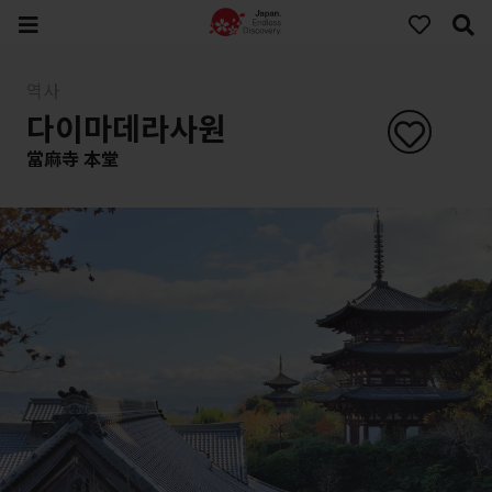
역사
다이마데라사원
當麻寺 本堂