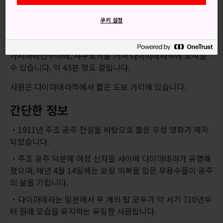
이마데라역에 도착할 수 있습니다. 총 이동 시간은 2시간 조금
쿠키 설정
못 미치는 정도입니다.
긴테쓰 나라역에서는 긴테쓰선을 타고 야마토사이다이지 및
가시하라진구마에, 샤쿠도역를 거쳐 다이마데라역에 도착할
수 있습니다. 약 45분 정도 걸립니다.
사원은 다이마데라역에서 짧은 도보 거리에 있습니다.
간단한 정보
1911년 주조 공주 전설을 바탕으로 짧은 무성 영화가 제작
되었습니다.
주조 공주 덕분에 여성 신자들 사이에 다이마데라가 유명해
졌으며, 매년 4월 14일에는 보살 의복을 입은 무용수들이 공주
의 삶을 기립니다.
다이마데라는 일본에서 두 개의 탑 모두가 약 서기 710년부
터 원래 모습을 유지하는 유일한 사원입니다.