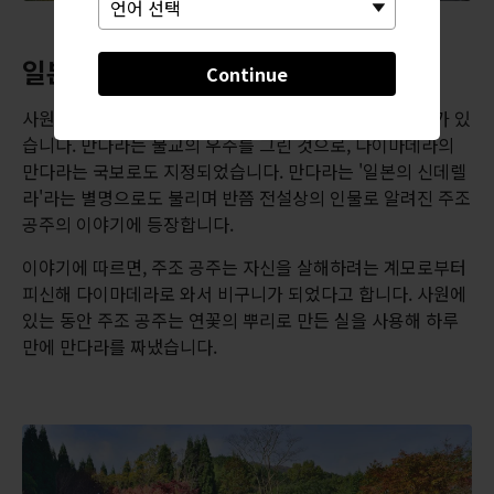
일본판 신데렐라와 보물이 된 만다라
Continue
사원에는 놀라울 정도로 보존 상태가 좋고 정교한 만다라가 있
습니다. 만다라는 불교의 우주를 그린 것으로, 다이마데라의
만다라는 국보로도 지정되었습니다. 만다라는 '일본의 신데렐
라'라는 별명으로도 불리며 반쯤 전설상의 인물로 알려진 주조
공주의 이야기에 등장합니다.
이야기에 따르면, 주조 공주는 자신을 살해하려는 계모로부터
피신해 다이마데라로 와서 비구니가 되었다고 합니다. 사원에
있는 동안 주조 공주는 연꽃의 뿌리로 만든 실을 사용해 하루
만에 만다라를 짜냈습니다.