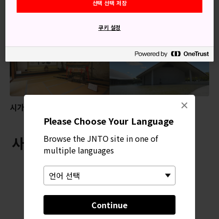
선택 선택 저장
추천 콘텐츠
쿠키 설정
×
시가인몬제키정원
사가와미술관
Please Choose Your Language
Browse the JNTO site in one of
사카모토케이블 근처
multiple languages
Continue