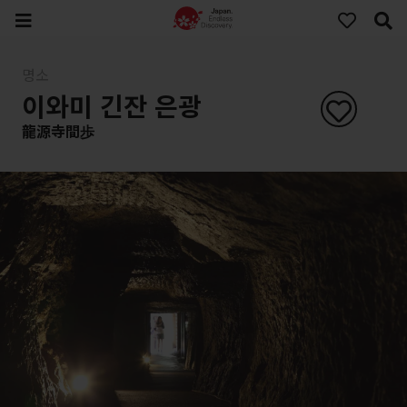
명소
이와미 긴잔 은광
龍源寺間歩