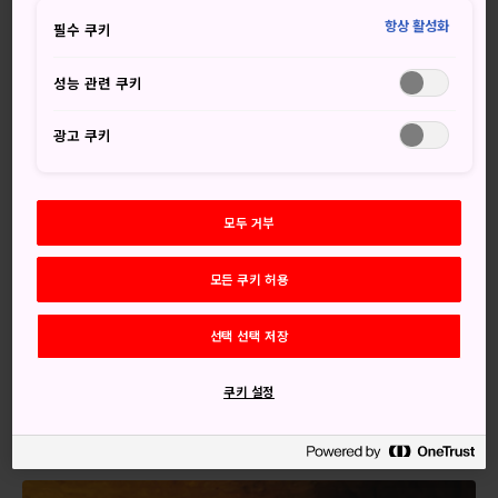
류겐지 마부 광산 갱도는 1715년 최초 굴착된 곳으로, 현재는
항상 활성화
필수 쿠키
일반 대중에 공개되어 있습니다.
류겐지 마부 광산 갱도의 대부분을 직접 둘러볼 수 있으며, 광
성능 관련 쿠키
부들이 터널을 파내며 벽에 남긴 흔적도 구경할 수 있습니다.
광고 쿠키
전기조명이 갱도 내부를 밝게 비추기 때문에 둘러보기 편리합
니다.
간단한 정보
모두 거부
채굴이 가장 활발하던 때 이와미 긴잔 은광에서는 연간 38
모든 쿠키 허용
톤의 은을 생산했습니다
이와미 긴잔 은광은 400년 간 운영되었습니다
선택 선택 저장
이곳의 은광은 중국, 네덜란드, 포르투갈로 수출되었습니다
쿠키 설정