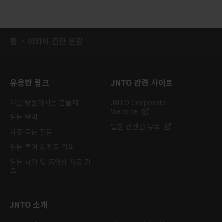
홈
이와미 긴잔 은광
유용한 링크
JNTO 관련 사이트
처음 방문하시는 분들께
JNTO Corporate
Website
일본 날씨
일본 컨벤션 뷰로
자주 묻는 질문
일본 투어 & 활동 검색
일본 사진 및 동영상 자료 링
크
JNTO 소개