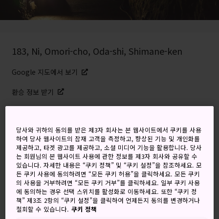
183, Ni, Omori-cho, Oda-shi, Shimane-ken
Google 지도에서 보기
환승 정보 받기
키워드
지도
당사와 귀하의 동의를 받은 제3자 회사는 본 웹사이트에서 쿠키를 사용
하여 당사 웹사이트의 잠재 고객을 측정하고, 향상된 기능 및 개인화를
제공하고, 타겟 광고를 제공하고, 소셜 미디어 기능을 활용합니다. 당사
는 회원님의 본 웹사이트 사용에 관한 정보를 제3자 회사와 공유할 수
한때 세계적으로 유통된 은의 상당
있습니다. 자세한 내용은 “쿠키 정책” 및 “쿠키 설정”을 참조하세요. 모
든 쿠키 사용에 동의하려면 “모든 쿠키 허용”을 클릭하세요. 모든 쿠키
부분을 생산했던 은광 산지
의 사용을 거부하려면 “모든 쿠키 거부”를 클릭하세요. 일부 쿠키 사용
에 동의하는 경우 선택 스위치를 활성화로 이동하세요. 또한 “쿠키 정
책” 제3조 2항의 “쿠키 설정”을 클릭하여 언제든지 동의를 변경하거나
이와미 긴잔에는 600개가 넘는 광산 갱도들이 산에 뚫려 있으
철회할 수 있습니다.
쿠키 정책
며, 그중 하나가 바로 류겐지 마부입니다. 총 길이 약 600m의