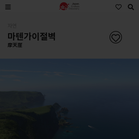
자연
마텐가이절벽
摩天崖