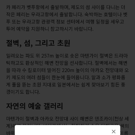
카 페리가 벳푸항에서 출발하며, 제도의 섬 사이를 다니는 더
작은 페리는 우라고항에서 출발합니다. 숙박하는 호텔이나 벳
푸 또는 우라고항 관광객 정보 센터에서 여행 일정을 세우고
투어 예약을 지원하니 참고하시기 바랍니다.
절벽, 섬, 그리고 초원
밀려오는 파도 위 257m 높이로 솟은 마텐가이 절벽은 드라마
틱하고도 환상적인 해변 전망을 선사합니다. 절벽에서는 해변
을 따라 수 킬로미터 떨어진 220m 높이의 아카오 전망대와 오
키 제도의 여러 섬들이 한눈에 들어옵니다. 말과 소가 평화롭
게 풀을 뜯는 초원 지대로 일본에서는 쉽게 찾아보기 힘든 풍
경이기도 합니다.
자연의 예술 갤러리
마텐가이 절벽과 아카오 전망대 사이 해변은 덴조카이(천상 세
계)라고 불립니다. 바닷가에서는 첨탑처럼 솟은 다채로운 색의
×
바위, 바다 동굴, 자연이 깎아낸 쓰텐쿄(천상의 다리)라는 이름