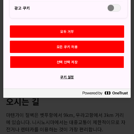
257m 높이로 솟아올라 세찬 파도를 내려다보는 마텐가이 절
벽은 수백만 년에 걸친 침식 작용에 의해 형성된 곳으로
오키
광고 쿠키
제도 유네스코 세계 지오파크
니시노시마의 구니가 해변에
위치합니다. 하루 일정으로 섬을 둘러보면서 공원을 둘러보는
것을 추천합니다.
모두 거부
간단한 정보
모든 쿠키 허용
구니가 해변을 따라 이어지는 산책로의 멋진 장관
선택 선택 저장
석양 명소로 유명한 절벽의 주차장
절벽 꼭대기에서 아래의 해변까지 이어지는 2.5km의 경사
쿠키 설정
로
오시는 길
마텐가이 절벽은 벳푸항에서 9km, 우라고항에서 3km 거리
에 있습니다. 니시노시마에서는 대중교통이 제한적이므로 자
전거나 렌터카를 이용하는 것이 가장 편리합니다.