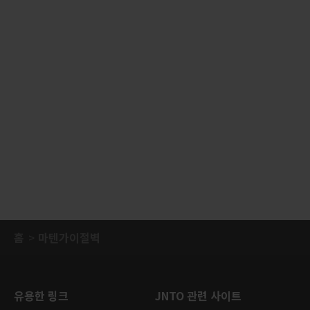
홈
마텐가이절벽
유용한 링크
JNTO 관련 사이트