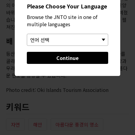
의 아치를 구경할 수 있습니다. 암석 대다수는 코끼리 코 모양
Please Choose Your Language
바위, 개구리 바위, 간논 바위 등 생김새에 따라 이름이 붙여졌
Browse the JNTO site in one of
습니다. 바다가 잔잔할 때 아래로 내려가 멋진 동굴 안에서 펼
multiple languages
쳐진 작은 해변과 조수 웅덩이를 관찰하는 것도 좋습니다.
배 위에서 감상하는 풍경
등산을 즐기지 않는 분이라면 여러 편의 투어 보트 중 하나를
Continue
골라 해안 크루즈를 즐겨보세요. 4월부터 10월까지 벳푸항과
우라고항에서 투어 보트를 운항하며 해안가의 또 다른 아름다
운 면모를 감상할 수 있습니다.
Photo credit: Oki Islands Tourism Association
키워드
자연
해안
아름다운 풍경의 명소