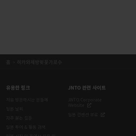
홈
히카와제방벚꽃가로수
유용한 링크
JNTO 관련 사이트
처음 방문하시는 분들께
JNTO Corporate
Website
일본 날씨
일본 컨벤션 뷰로
자주 묻는 질문
일본 투어 & 활동 검색