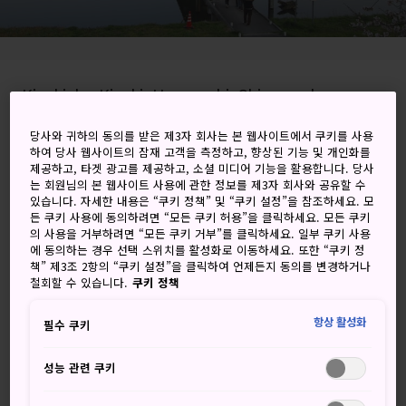
Kisukicho Kisuki, Unnan-shi, Shimane-ken
Google 지도에서 보기
당사와 귀하의 동의를 받은 제3자 회사는 본 웹사이트에서 쿠키를 사용
하여 당사 웹사이트의 잠재 고객을 측정하고, 향상된 기능 및 개인화를
제공하고, 타겟 광고를 제공하고, 소셜 미디어 기능을 활용합니다. 당사
환승 정보 받기
는 회원님의 본 웹사이트 사용에 관한 정보를 제3자 회사와 공유할 수
있습니다. 자세한 내용은 “쿠키 정책” 및 “쿠키 설정”을 참조하세요. 모
든 쿠키 사용에 동의하려면 “모든 쿠키 허용”을 클릭하세요. 모든 쿠키
의 사용을 거부하려면 “모든 쿠키 거부”를 클릭하세요. 일부 쿠키 사용
키워드
지도
에 동의하는 경우 선택 스위치를 활성화로 이동하세요. 또한 “쿠키 정
책” 제3조 2항의 “쿠키 설정”을 클릭하여 언제든지 동의를 변경하거나
철회할 수 있습니다.
쿠키 정책
아름다운 벚꽃을 구경하며 여유롭
항상 활성화
게 보내는 시간
필수 쿠키
성능 관련 쿠키
800그루의 벚나무가 늘어선 기스키의 히카와강 강변은 일본
의 100대 벚꽃놀이 장소 중 하나입니다. 운난 벚꽃축제가 열릴