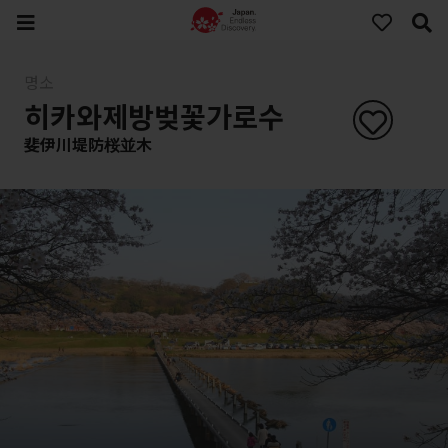
명소
히카와제방벚꽃가로수
斐伊川堤防桜並木