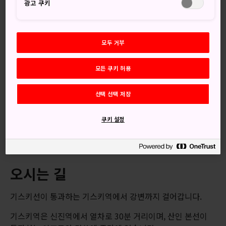
광고 쿠키
때 이곳을 방문하면 세상에서 가장 화려한 벚꽃을 구경할 수
있습니다.
모두 거부
놓치지 마세요
모든 쿠키 허용
벚나무 위로 연이어 터지는 불꽃놀이
선택 선택 저장
네가이 보도교에서 사진 찍기
쿠키 설정
축제 음식 맛보기
오시는 길
기스키선이 통과하는 기스키역에서 강변까지 걸어갑니다.
기스키역은 신진역에서 열차로 30분 거리이며, 산인 본선이