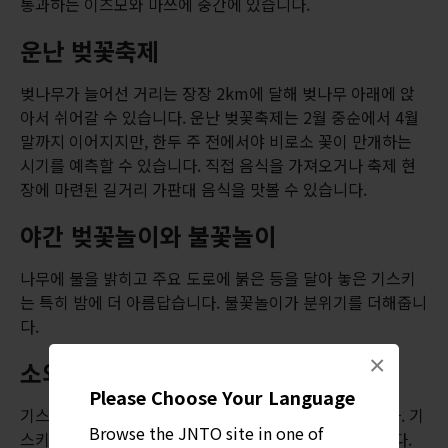
통과하는 이즈모와 마쓰에 중간에 있습니다.
운난 벚꽃축제
벚나무가 늘어선 거리는 장장 2km에 달해 벚나무 아래에 앉
아서 쉬어갈 수 있습니다. 운난 벚꽃축제는 2월 중순에서 4월
말까지 이어지지만, 한두 주 전에서야 비로소 꽃이 만개하는
시기를 예측할 수 있습니다. 직접 음식을 가져오거나 축제 현
장에 마련된 길거리 가판대 음식을 맛볼 수 있습니다.
야간 벚꽃놀이와 불꽃놀이
나무에 불을 밝히고 주요 도로에 붉은 등을 달아 놓은 기스키
는 특히 밤에 더 아름답습니다. 불꽃놀이가 분위기를 더해줍니
다.
×
소와 포도, 열차까지 모두 느린 곳
Please Choose Your Language
기스키 주변 지역은 ‘슬로우 푸드' 운동과 연관이 깊습니다. 기
Browse the JNTO site in one of
스키 낙농장은 낙농계의 수제 양조장이라고 할 수 있습니다.