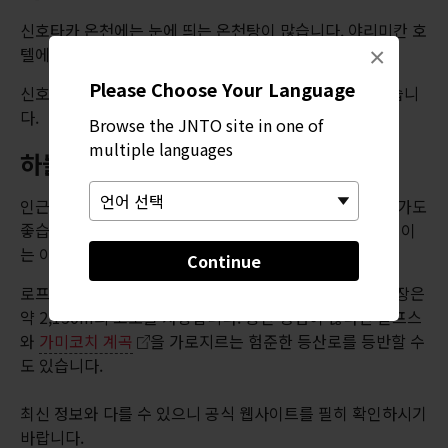
신호타카 온천에는 눈에 띄는 온천탕이 많습니다. 야리미칸 호
×
텔에 묵으면 낮에 강변 온천탕을 이용할 수 있습니다.
Please Choose Your Language
신호타카노유에는 수영장에 준하는 큰 규모의 욕탕이 있습니
다.
Browse the JNTO site in one of
multiple languages
하늘 높이
인근 신호타카 로프웨이를 타고 산의 더 높은 곳까지 올라가도
좋습니다. 로프웨이는 두 부분으로 나뉘며, 두 번째 로프웨이
는 이층 구조의 곤돌라를 운행합니다.
Continue
로프웨이는 1천 미터 넘게 이동하며, 가장 높은 곳의 정류장은
약 2,150m의 고도를 자랑합니다. 등산 경험이 많다면 알프스
와
가미코치 계곡
을 가로지르는 험준한 등산로를 등반할 수
도 있습니다.
최신 정보와 다를 수 있으니 공식 웹사이트를 필히 확인하시기
바랍니다.