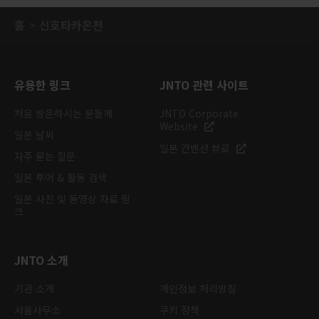
홈
신호타카온천
유용한 링크
JNTO 관련 사이트
처음 방문하시는 분들께
JNTO Corporate
Website
일본 날씨
일본 컨벤션 뷰로
자주 묻는 질문
일본 투어 & 활동 검색
일본 사진 및 동영상 자료 링
크
JNTO 소개
기관 소개
개인정보 처리방침
서울사무소
쿠키 정책