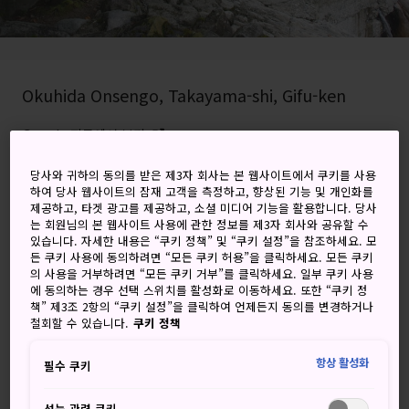
Okuhida Onsengo, Takayama-shi, Gifu-ken
Google 지도에서 보기
환승 정보 받기
당사와 귀하의 동의를 받은 제3자 회사는 본 웹사이트에서 쿠키를 사용
하여 당사 웹사이트의 잠재 고객을 측정하고, 향상된 기능 및 개인화를
제공하고, 타겟 광고를 제공하고, 소셜 미디어 기능을 활용합니다. 당사
는 회원님의 본 웹사이트 사용에 관한 정보를 제3자 회사와 공유할 수
있습니다. 자세한 내용은 “쿠키 정책” 및 “쿠키 설정”을 참조하세요. 모
키워드
지도
든 쿠키 사용에 동의하려면 “모든 쿠키 허용”을 클릭하세요. 모든 쿠키
의 사용을 거부하려면 “모든 쿠키 거부”를 클릭하세요. 일부 쿠키 사용
에 동의하는 경우 선택 스위치를 활성화로 이동하세요. 또한 “쿠키 정
스키 및 등산을 즐길 수 있는 근처
책” 제3조 2항의 “쿠키 설정”을 클릭하여 언제든지 동의를 변경하거나
철회할 수 있습니다.
쿠키 정책
일본 북알프스의 산악 온천
항상 활성화
필수 쿠키
한때 고립되고 비밀스러운 곳이었던 신호카타 온천은 이제 등
산객, 스키 애호가, 일본의 붐비는 도시에서 벗어나고 싶은 모
성능 관련 쿠키