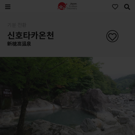
기분 전환
신호타카온천
新穂高温泉