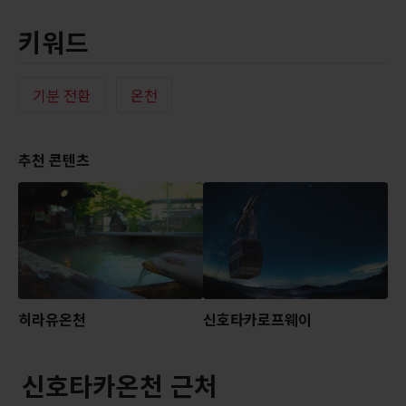
키워드
기분 전환
온천
추천 콘텐츠
히라유온천
신호타카로프웨이
신호타카온천 근처