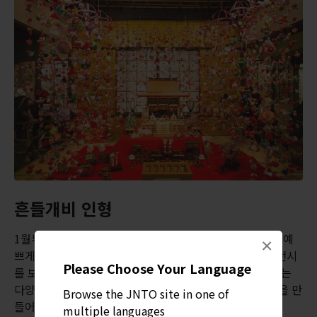
흔들개비 인형
1월부터 3월까지 마을에서는 인형 매달기 행사를 엽니다. 예
×
쁘게 장식한 ‘히나' 인형과 옷을 차려입은 흔들개비 인형 전시
Please Choose Your Language
를 보러 곳곳에서 관람객이 모여듭니다. 이 기간에 진행되는
다양한 이벤트 중 하나로 공방에서 나만의 흔들개비 인형을 만
Browse the JNTO site in one of
들어 볼 수도 있습니다.
multiple languages