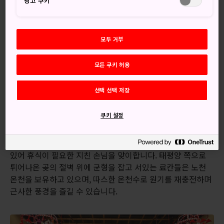
광고 쿠키
온천 리조트입니다. 태평양의 장엄한 풍경을 감상하면서 전통
료칸에서 온천욕을 즐기거나 신선한 생선을 맛보세요.
오시는 길
모두 거부
모든 쿠키 허용
이나토리 온천에는 기차로 갈 수 있습니다.
온천은 아타미에서 1시간 거리의 이즈이나토리역과 가깝습니
선택 선택 저장
다. JR 이토선을 탄 다음 이즈 규코선으로 환승하세요.
쿠키 설정
고급스러운 숙소에서 휴식을
이나토리 온천에는 일본 전통 료칸과 럭셔리 호텔 여러 곳이
있어 휴식이 필요한 지친 손님을 맞이합니다. 태평양 쪽으로
튀어나온 곶의 절벽 위에 균형을 잡고 서있는 료칸들은 노천
온천을 보유하고 있으며, 따스한 온천수로 원기를 재충전하며
근사한 풍경을 즐길 수 있습니다.