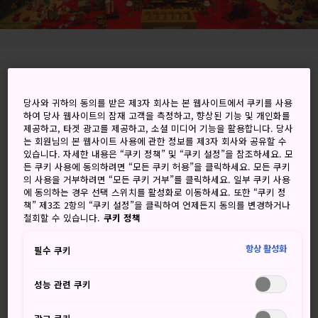
Inatori, Higashiizu-cho, Kamo-gun, Shizuoka-
ken
당사와 귀하의 동의를 받은 제3자 회사는 본 웹사이트에서 쿠키를 사용
하여 당사 웹사이트의 잠재 고객을 측정하고, 향상된 기능 및 개인화를
Google 지도에서 보기
제공하고, 타겟 광고를 제공하고, 소셜 미디어 기능을 활용합니다. 당사
는 회원님의 본 웹사이트 사용에 관한 정보를 제3자 회사와 공유할 수
환승 정보 받기
있습니다. 자세한 내용은 “쿠키 정책” 및 “쿠키 설정”을 참조하세요. 모
든 쿠키 사용에 동의하려면 “모든 쿠키 허용”을 클릭하세요. 모든 쿠키
의 사용을 거부하려면 “모든 쿠키 거부”를 클릭하세요. 일부 쿠키 사용
에 동의하는 경우 선택 스위치를 활성화로 이동하세요. 또한 “쿠키 정
책” 제3조 2항의 “쿠키 설정”을 클릭하여 언제든지 동의를 변경하거나
키워드
지도
철회할 수 있습니다.
쿠키 정책
아름다운 인형들과 편안한 온기를
항상 활성화
필수 쿠키
선사하는 온천수의 고장
성능 관련 쿠키
수려한 이나토리 온천은
이즈 반도
가장자리에 자리 잡은