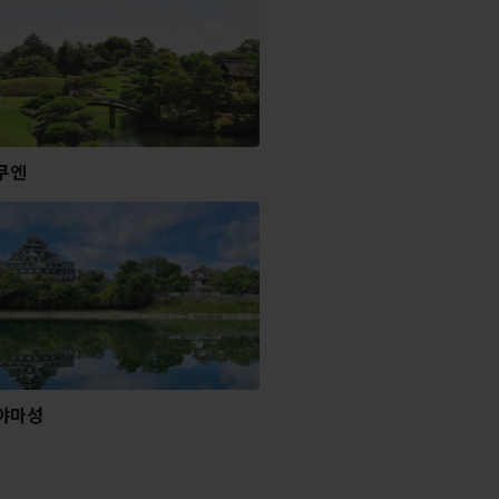
쿠엔
야마성