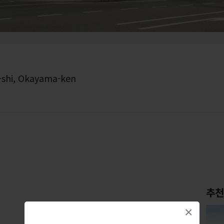
a-shi, Okayama-ken
추천
×