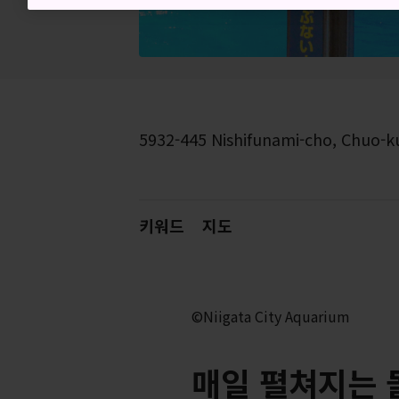
5932-445 Nishifunami-cho, Chuo-ku,
키워드
지도
©Niigata City Aquarium
매일 펼쳐지는 