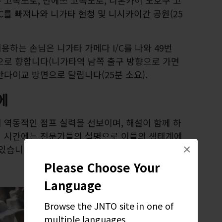
 고속도로, 반에쓰 고속도로, 니혼카이 도호쿠 고
C를 빠져나와 니가타 현청 및 니시카이간 공원(25
하는 손님은 니가타 가메다 I/C를 나와 49번
으로 향합니다(니가타역 남쪽 출구 방향으로 가면
 반다이교 방면으로 달립니다(25분 소요).
에
 역동적인 점프 실력을 선보이며, 해설이 함께 하
식 시간에는 전문가들의 설명으로 이들의 생태계에
×
 있습니다.
Please Choose Your
Language
Browse the JNTO site in one of
multiple languages