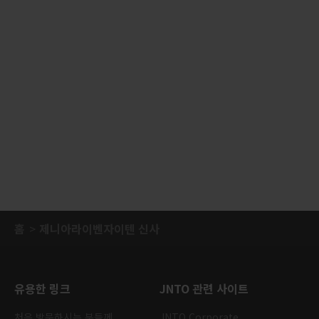
홈
제니아라이벤자이텐 신사
유용한 링크
JNTO 관련 사이트
처음 방문하시는 분들께
JNTO Corporate