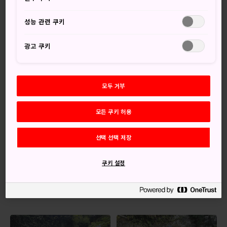
서 동전을 씻으면 부가 몇 배로 늘어난다고 합니다.
성능 관련 쿠키
간단한 정보
광고 쿠키
신사는 1185년 처음 지어졌다고 합니다
음악, 부, 물의 여신 벤자이텐(변재천)과 뱀의 신 우가후쿠신
을 모신 신사입니다
모두 거부
오시는 길
모든 쿠키 허용
기차에서 내린 후 한동안 걷거나 택시를 타면 신사에 도착합니
선택 선택 저장
다.
쿠키 설정
제니아라이 벤텐(신사)는 겐지야마 공원 근처에 자리하며 가
마쿠라역에서 도보 30분 거리입니다.