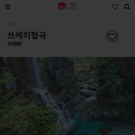
자연
쓰케치협곡
付知峡