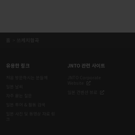
홈
쓰케치협곡
유용한 링크
JNTO 관련 사이트
처음 방문하시는 분들께
JNTO Corporate
Website
일본 날씨
일본 컨벤션 뷰로
자주 묻는 질문
일본 투어 & 활동 검색
일본 사진 및 동영상 자료 링
크