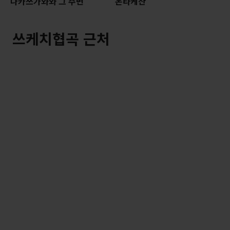
나카쓰가와와 그 주변
온타케산
쓰케치협곡 근처