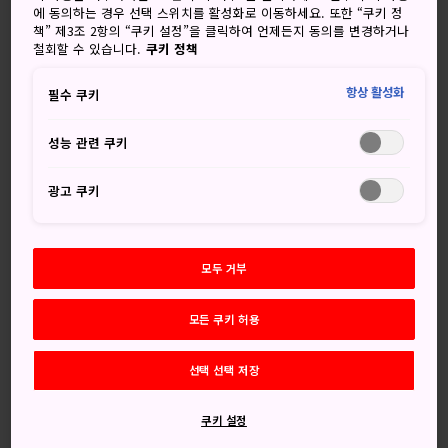
치치지마
섬 남쪽으로 50km 떨어진 곳에 위치한 하하지마
에 동의하는 경우 선택 스위치를 활성화로 이동하세요. 또한 “쿠키 정
는
오가사와라 제도
에서 세 번째로 큰 섬입니다. 하하지마
책” 제3조 2항의 “쿠키 설정”을 클릭하여 언제든지 동의를 변경하거나
는 야생 조류의 안식처이며 온화한 기후로 초목이 울창합니다.
철회할 수 있습니다.
쿠키 정책
섬 주변 하이킹 트레일은 자연이 빚어낸 웅장한 장관을 선사합
항상 활성화
니다.
필수 쿠키
간단한 정보
성능 관련 쿠키
하하지마 섬에서는 스노클링, 트레킹 및 고래와 돌고래 관찰
광고 쿠키
을 할 수 있습니다
섬에는 대중교통이 없습니다
모두 거부
오키항 주변에 본 마을이 있습니다
모든 쿠키 허용
오시는 길
선택 선택 저장
하하지마에 가려면
치치지마
에서 하하지마 마루 페리를 이
용하는 것이 가장 편리합니다.
쿠키 설정
하하지마까지는 도쿄 다케시바 터미널에서 오가사와라 마루