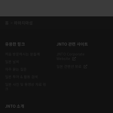
홈
하하지마섬
유용한 링크
JNTO 관련 사이트
처음 방문하시는 분들께
JNTO Corporate
Website
일본 날씨
일본 컨벤션 뷰로
자주 묻는 질문
일본 투어 & 활동 검색
일본 사진 및 동영상 자료 링
크
JNTO 소개