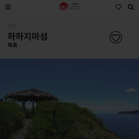
자연
하하지마섬
母島